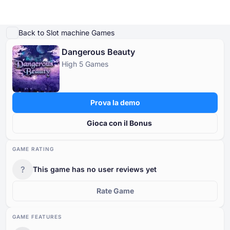
Riproduzione della demo
Dettagli del gioco
Giocare con soldi veri
Giochi simili
Back to Slot machine Games
Dangerous Beauty
Casinò Online
High 5 Games
Casinò Online
Slot Machine Gratis
Giochi di Casinò Gratuiti
Bonus Casinò
Slot Machine Gratis
Per tipo
Per tipo
PER TIPO
Per tipo
Prova la demo
Giochi di Casinò Gratuiti
Per metodo di pagamento
Per caratteristiche
GIOCHI DA TAVOLO DA CASINÒ GRATUITI
Gioca con il Bonus
Bonus Casinò
Per deposito minimo
Per fornitori
GAME RATING
?
This game has no user reviews yet
Per paesi
Slot popolari
Rate Game
GAME FEATURES