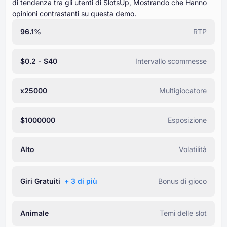
di tendenza tra gli utenti di SlotsUp, Mostrando che Hanno
opinioni contrastanti su questa demo.
96.1%
RTP
$0.2 - $40
Intervallo scommesse
x25000
Multigiocatore
$1000000
Esposizione
Alto
Volatilità
Giri Gratuiti
+ ⁦3⁩ di più
Bonus di gioco
Animale
Temi delle slot