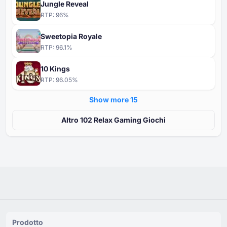
Jungle Reveal
RTP:
96
%
Sweetopia Royale
RTP:
96.1
%
10 Kings
RTP:
96.05
%
Show more ⁦15⁩
Altro ⁦⁦102⁩⁩ Relax Gaming Giochi
Prodotto