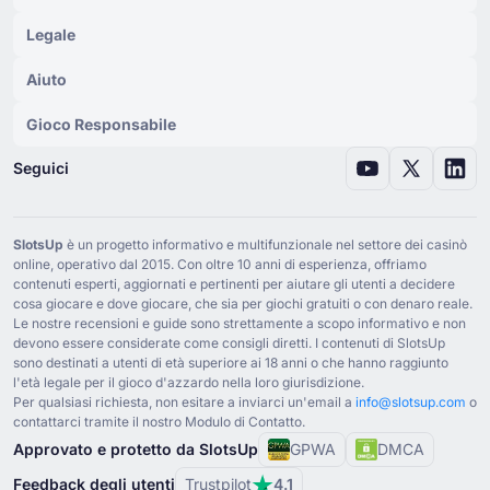
Legale
Aiuto
Gioco Responsabile
Seguici
SlotsUp
è un progetto informativo e multifunzionale nel settore dei casinò
online, operativo dal ⁦2015⁩. Con oltre ⁦10⁩ anni di esperienza, offriamo
contenuti esperti, aggiornati e pertinenti per aiutare gli utenti a decidere
cosa giocare e dove giocare, che sia per giochi gratuiti o con denaro reale.
Le nostre recensioni e guide sono strettamente a scopo informativo e non
devono essere considerate come consigli diretti. I contenuti di SlotsUp
sono destinati a utenti di età superiore ai ⁦18⁩ anni o che hanno raggiunto
l'età legale per il gioco d'azzardo nella loro giurisdizione.
Per qualsiasi richiesta, non esitare a inviarci un'email a
info@slotsup.com
o
contattarci tramite il nostro Modulo di Contatto.
Approvato e protetto da SlotsUp
GPWA
DMCA
Feedback degli utenti
Trustpilot
4.1