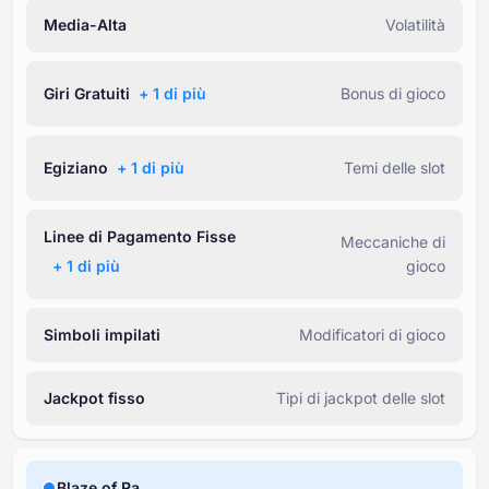
Media-Alta
Volatilità
Giri Gratuiti
+ ⁦1⁩ di più
Bonus di gioco
Egiziano
+ ⁦1⁩ di più
Temi delle slot
Linee di Pagamento Fisse
Meccaniche di
+ ⁦1⁩ di più
gioco
Simboli impilati
Modificatori di gioco
Jackpot fisso
Tipi di jackpot delle slot
Blaze of Ra