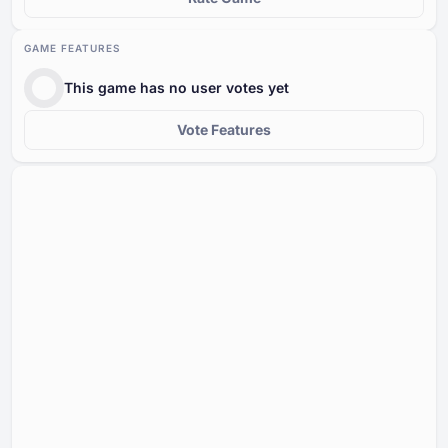
GAME FEATURES
This game has no user votes yet
Vote Features