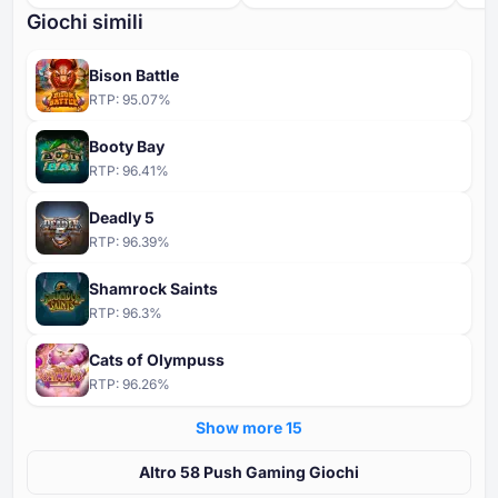
Giochi simili
Bison Battle
RTP:
95.07
%
Booty Bay
RTP:
96.41
%
Deadly 5
RTP:
96.39
%
Shamrock Saints
RTP:
96.3
%
Cats of Olympuss
RTP:
96.26
%
Show more ⁦15⁩
Altro ⁦⁦58⁩⁩ Push Gaming Giochi