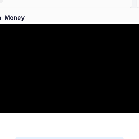
eal Money