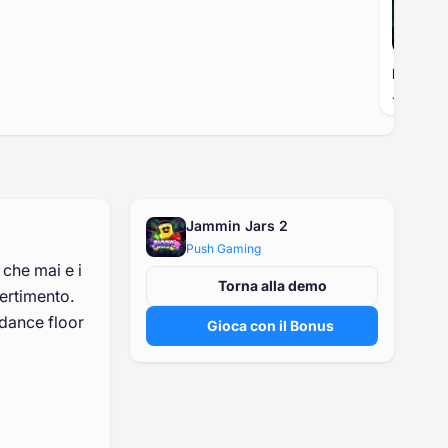
Just For 
Jammin Jars 2
Push Gaming
che mai e i
Torna alla demo
vertimento.
 dance floor
Gioca con il Bonus