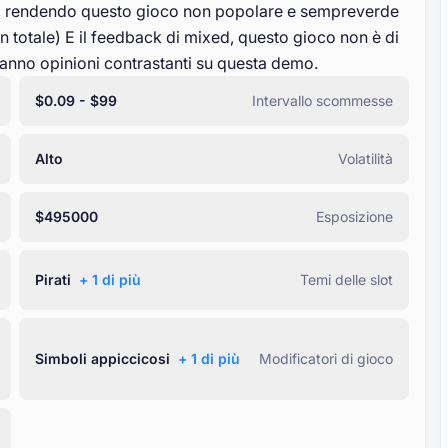
, rendendo questo gioco non popolare e sempreverde
⁩⁩ giorni (⁦⁦⁦⁦⁦⁦133⁩⁩⁩⁩⁩⁩ in totale) E il feedback di mixed, questo gioco non è di
Hanno opinioni contrastanti su questa demo.
$0.09 - $99
Intervallo scommesse
Alto
Volatilità
$495000
Esposizione
Pirati
+ ⁦1⁩ di più
Temi delle slot
Simboli appiccicosi
+ ⁦1⁩ di più
Modificatori di gioco