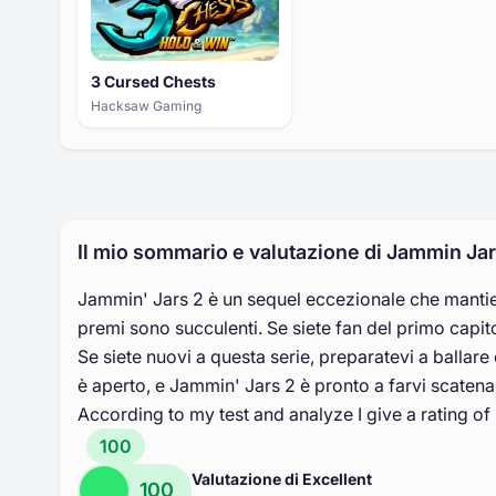
3 Cursed Chests
Hacksaw Gaming
Il mio sommario e valutazione di Jammin Jars 
Jammin' Jars 2 è un sequel eccezionale che mantien
premi sono succulenti. Se siete fan del primo capit
Se siete nuovi a questa serie, preparatevi a ballare c
è aperto, e Jammin' Jars 2 è pronto a farvi scatenar
According to my test and analyze I give a rating of
100
Valutazione di Excellent
100