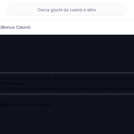
i simili
Altro da Push Gaming
Cerca giochi da casinò e altro
i
Bonus Casinò