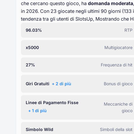
che cercano questo gioco, ha
domanda moderata
in ⁦⁦⁦⁦⁦⁦2026⁩⁩⁩⁩⁩⁩. Con ⁦⁦⁦⁦⁦⁦⁦23⁩⁩⁩⁩⁩⁩⁩ giocate negli ultimi ⁦⁦⁦⁦⁦⁦⁦90⁩⁩⁩⁩⁩
tendenza tra gli utenti di SlotsUp, Mostrando che 
96.03%
RTP
x5000
Multigiocatore
27%
Frequenza di hit
Giri Gratuiti
+ ⁦2⁩ di più
Bonus di gioco
Linee di Pagamento Fisse
Meccaniche di
+ ⁦1⁩ di più
gioco
Simbolo Wild
Simboli della slot