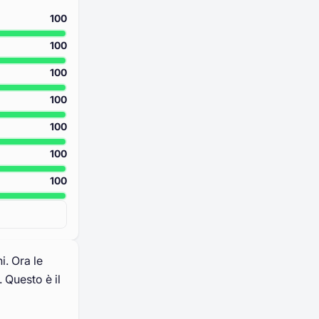
100
100
100
100
100
100
100
i. Ora le
 Questo è il