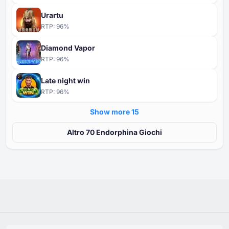
Urartu
RTP:
96
%
Diamond Vapor
RTP:
96
%
Late night win
RTP:
96
%
Show more ⁦15⁩
Altro ⁦⁦70⁩⁩ Endorphina Giochi