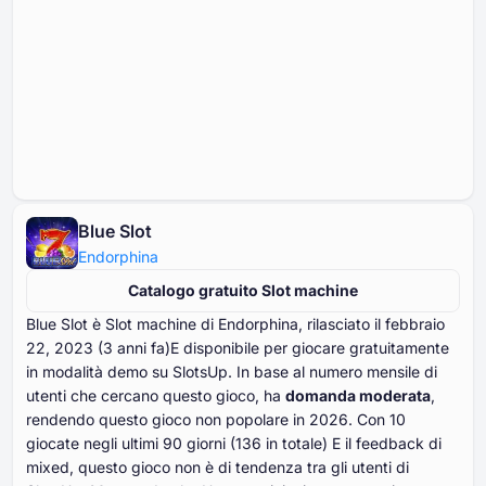
Blue Slot
Endorphina
Catalogo gratuito Slot machine
Blue Slot è Slot machine di Endorphina, rilasciato il febbraio
⁦⁦⁦⁦⁦⁦22⁩⁩⁩⁩⁩⁩, ⁦⁦⁦⁦⁦⁦2023⁩⁩⁩⁩⁩⁩ (⁦⁦⁦⁦⁦⁦3⁩⁩⁩⁩⁩⁩ anni fa)E disponibile per giocare gratuitamente
in modalità demo su SlotsUp. In base al numero mensile di
utenti che cercano questo gioco, ha
domanda moderata
,
rendendo questo gioco non popolare in ⁦⁦⁦⁦⁦⁦2026⁩⁩⁩⁩⁩⁩. Con ⁦⁦⁦⁦⁦⁦⁦10⁩⁩⁩⁩⁩⁩⁩
giocate negli ultimi ⁦⁦⁦⁦⁦⁦⁦90⁩⁩⁩⁩⁩⁩⁩ giorni (⁦⁦⁦⁦⁦⁦136⁩⁩⁩⁩⁩⁩ in totale) E il feedback di
mixed, questo gioco non è di tendenza tra gli utenti di