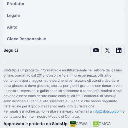
Prodotto
Legale
Aiuto
Gioco Responsabile
Seguici
SlotsUp
è un progetto informativo e multifunzionale nel settore dei casinò
online, operativo dal ⁦2015⁩. Con oltre ⁦10⁩ anni di esperienza, offriamo
contenuti esperti, aggiornati e pertinenti per aiutare gli utenti a decidere
cosa giocare e dove giocare, che sia per giochi gratuiti o con denaro reale.
Le nostre recensioni e guide sono strettamente a scopo informativo e non
devono essere considerate come consigli diretti. I contenuti di SlotsUp
sono destinati a utenti di età superiore ai ⁦18⁩ anni o che hanno raggiunto
l'età legale per il gioco d'azzardo nella loro giurisdizione.
Per qualsiasi richiesta, non esitare a inviarci un'email a
info@slotsup.com
o
contattarci tramite il nostro Modulo di Contatto.
Approvato e protetto da SlotsUp
GPWA
DMCA