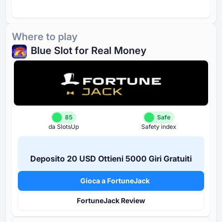
Where to play
Blue Slot for Real Money
85
Safe
da SlotsUp
Safety index
Deposito ⁦20 USD⁩ Ottieni ⁦5000 G⁩iri Gratuiti
Gioca a FortuneJack
FortuneJack Review