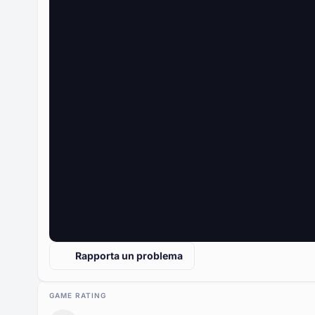
Rapporta un problema
GAME RATING