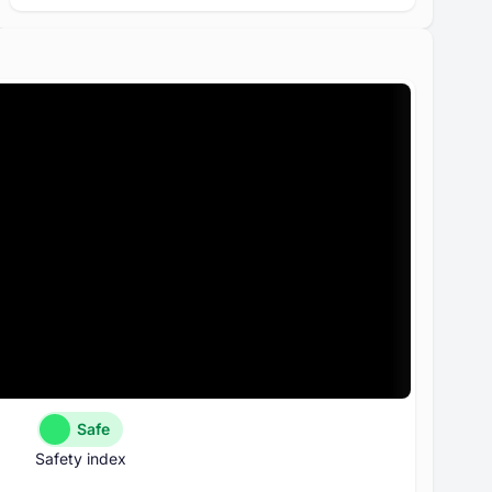
Safe
Safety index