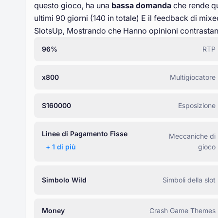
questo gioco, ha una
bassa domanda
che rende questo 
ultimi ⁦⁦⁦⁦⁦⁦⁦90⁩⁩⁩⁩⁩⁩⁩ giorni (⁦⁦⁦⁦⁦⁦140⁩⁩⁩⁩⁩⁩ in totale) E il fee
SlotsUp, Mostrando che Hanno opinioni contrastan
96%
RTP
x800
Multigiocatore
$160000
Esposizione
Linee di Pagamento Fisse
Meccaniche di
+ ⁦1⁩ di più
gioco
Simbolo Wild
Simboli della slot
Money
Crash Game Themes