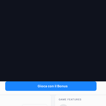
Gioca con il Bonus
GAME FEATURES