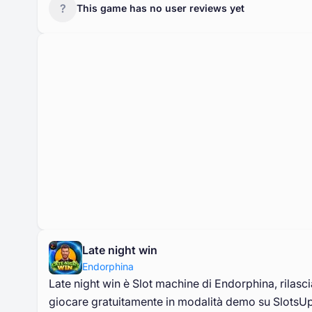
?
This game has no user reviews yet
Late night win
Endorphina
Late night win è Slot machine di Endorphina, rilasciato il agosto ⁦⁦⁦⁦
giocare gratuitamente in modalità demo su SlotsUp.