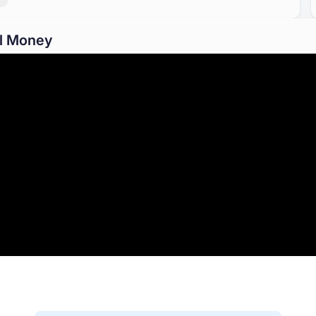
al Money