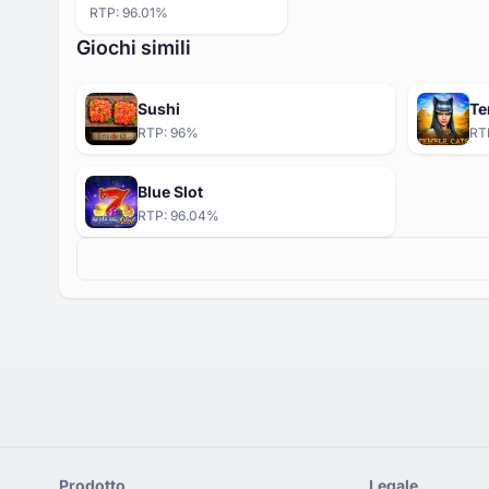
RTP:
96.01
%
Giochi simili
Sushi
Te
RTP:
96
%
RT
Blue Slot
RTP:
96.04
%
Prodotto
Legale