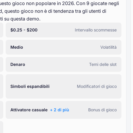
gioco non popolare in ⁦⁦⁦⁦⁦⁦2026⁩⁩⁩⁩⁩⁩. Con ⁦⁦⁦⁦⁦⁦⁦9⁩⁩⁩⁩⁩⁩⁩ giocate negli
dback di mixed, questo gioco non è di tendenza tra gli utenti di
ti su questa demo.
$0.25 - $200
Intervallo scommesse
Medio
Volatilità
Denaro
Temi delle slot
Simboli espandibili
Modificatori di gioco
Attivatore casuale
+ ⁦2⁩ di più
Bonus di gioco