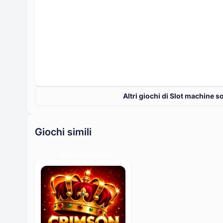
Altri giochi di Slot machine so
Giochi simili
HIGH ENGAGEMENT