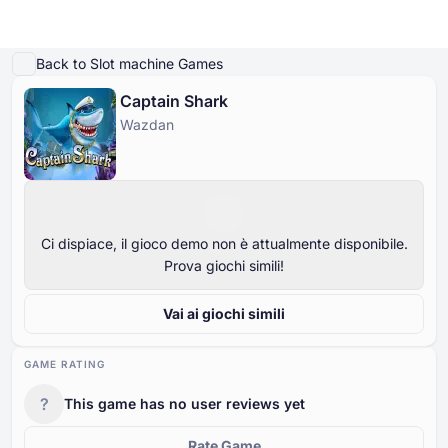
Riproduzione della demo
Dettagli del gioco
Giocare con soldi veri
Giochi simili
Back to Slot machine Games
Captain Shark
Casinò Online
Wazdan
Casinò Online
Slot Machine Gratis
Giochi di Casinò Gratuiti
Bonus Casinò
Slot Machine Gratis
Per tipo
Per tipo
PER TIPO
Per tipo
Giochi di Casinò Gratuiti
Per metodo di pagamento
Per caratteristiche
GIOCHI DA TAVOLO DA CASINÒ GRATUITI
Ci dispiace, il gioco demo non è attualmente disponibile.
Prova giochi simili!
Bonus Casinò
Per deposito minimo
Per fornitori
Vai ai giochi simili
Per paesi
Slot popolari
GAME RATING
?
This game has no user reviews yet
Rate Game