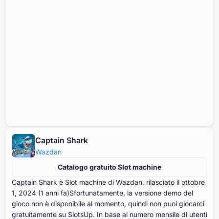
Captain Shark
Wazdan
Catalogo gratuito Slot machine
Captain Shark è Slot machine di Wazdan, rilasciato il ottobre
⁦⁦⁦⁦⁦⁦1⁩⁩⁩⁩⁩⁩, ⁦⁦⁦⁦⁦⁦2024⁩⁩⁩⁩⁩⁩ (⁦⁦⁦⁦⁦⁦1⁩⁩⁩⁩⁩⁩ anni fa)Sfortunatamente, la versione demo del
gioco non è disponibile al momento, quindi non puoi giocarci
gratuitamente su SlotsUp. In base al numero mensile di utenti