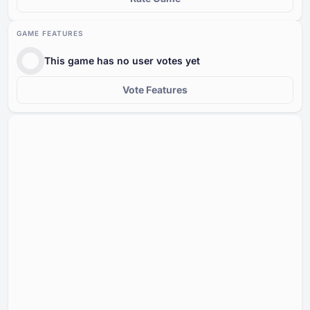
GAME FEATURES
This game has no user votes yet
Vote Features