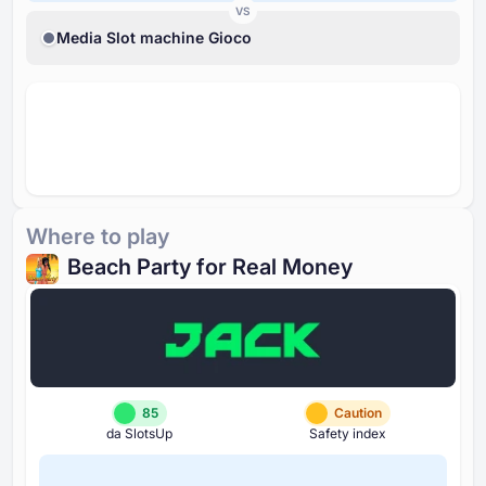
VS
Media Slot machine Gioco
Where to play
Beach Party for Real Money
85
Caution
da SlotsUp
Safety index