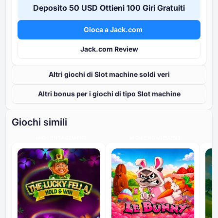
Deposito ⁦50 USD⁩ Ottieni ⁦100 G⁩iri Gratuiti
Gioca a Jack.com
Jack.com Review
Altri giochi di Slot machine soldi veri
Altri bonus per i giochi di tipo Slot machine
Giochi simili
HIGH ENGAGEMENT
HIGH ENGAGEMENT