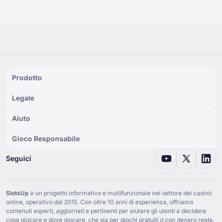
Prodotto
Legale
Aiuto
Gioco Responsabile
Seguici
SlotsUp
è un progetto informativo e multifunzionale nel settore dei casinò
online, operativo dal ⁦2015⁩. Con oltre ⁦10⁩ anni di esperienza, offriamo
contenuti esperti, aggiornati e pertinenti per aiutare gli utenti a decidere
cosa giocare e dove giocare, che sia per giochi gratuiti o con denaro reale.