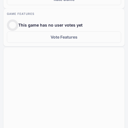
GAME FEATURES
This game has no user votes yet
Vote Features