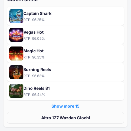
Captain Shark
RTP:
96.25
%
Vegas Hot
RTP:
96.05
%
Magic Hot
RTP:
96.35
%
Burning Reels
RTP:
96.63
%
Dino Reels 81
RTP:
96.44
%
Show more ⁦15⁩
Altro ⁦⁦127⁩⁩ Wazdan Giochi