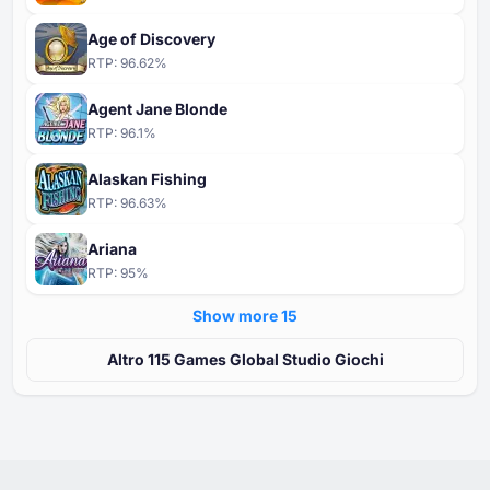
Carnaval
(
Sloveno
)
Age of Discovery
Carnaval
(
Croato
)
RTP:
96.62
%
Carnaval
(
Lituano
)
Agent Jane Blonde
Carnaval Online
(
Inglese
)
RTP:
96.1
%
Alaskan Fishing
RTP:
96.63
%
Ariana
RTP:
95
%
Show more ⁦15⁩
Altro ⁦⁦115⁩⁩ Games Global Studio Giochi