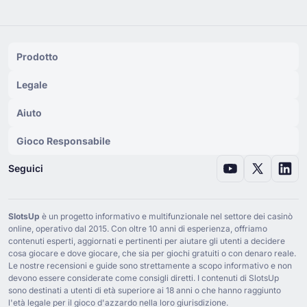
Prodotto
Legale
Aiuto
Gioco Responsabile
Seguici
SlotsUp
è un progetto informativo e multifunzionale nel settore dei casinò
online, operativo dal ⁦2015⁩. Con oltre ⁦10⁩ anni di esperienza, offriamo
contenuti esperti, aggiornati e pertinenti per aiutare gli utenti a decidere
cosa giocare e dove giocare, che sia per giochi gratuiti o con denaro reale.
Le nostre recensioni e guide sono strettamente a scopo informativo e non
devono essere considerate come consigli diretti. I contenuti di SlotsUp
sono destinati a utenti di età superiore ai ⁦18⁩ anni o che hanno raggiunto
l'età legale per il gioco d'azzardo nella loro giurisdizione.