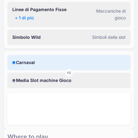
Linee di Pagamento Fisse
Meccaniche di
+ ⁦1⁩ di più
gioco
Simbolo Wild
Simboli della slot
Carnaval
VS
Media Slot machine Gioco
Where to play