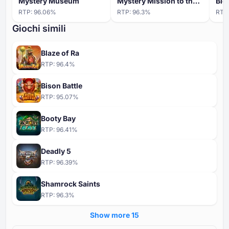
Mystery Museum
Mystery Mission to the Moon
Big 
RTP:
96.06
%
RTP:
96.3
%
RTP
Giochi simili
Blaze of Ra
RTP:
96.4
%
Bison Battle
RTP:
95.07
%
Booty Bay
RTP:
96.41
%
Deadly 5
RTP:
96.39
%
Shamrock Saints
RTP:
96.3
%
Show more ⁦15⁩