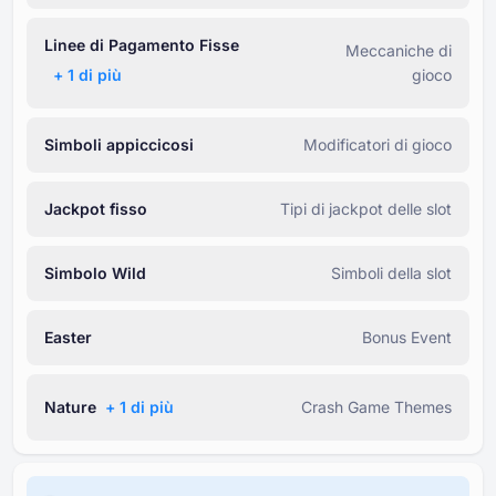
Linee di Pagamento Fisse
Meccaniche di
+ ⁦1⁩ di più
gioco
Simboli appiccicosi
Modificatori di gioco
Jackpot fisso
Tipi di jackpot delle slot
Simbolo Wild
Simboli della slot
Easter
Bonus Event
Nature
+ ⁦1⁩ di più
Crash Game Themes