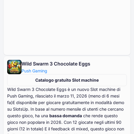
Wild Swarm 3 Chocolate Eggs
Push Gaming
Catalogo gratuito Slot machine
Wild Swarm ⁦⁦⁦⁦⁦⁦⁦⁦⁦⁦3 C⁩⁩⁩⁩⁩⁩⁩⁩⁩⁩hocolate Eggs è un nuovo Slot machine di
Push Gaming, rilasciato il marzo ⁦⁦⁦⁦⁦⁦11⁩⁩⁩⁩⁩⁩, ⁦⁦⁦⁦⁦⁦2026⁩⁩⁩⁩⁩⁩ (meno di ⁦⁦⁦⁦⁦⁦6⁩⁩⁩⁩⁩⁩ mesi
fa)E disponibile per giocare gratuitamente in modalità demo
su SlotsUp. In base al numero mensile di utenti che cercano
questo gioco, ha una
bassa domanda
che rende questo
gioco non popolare in ⁦⁦⁦⁦⁦⁦2026⁩⁩⁩⁩⁩⁩. Con ⁦⁦⁦⁦⁦⁦⁦12⁩⁩⁩⁩⁩⁩⁩ giocate negli ultimi ⁦⁦⁦⁦⁦⁦⁦90⁩⁩⁩⁩⁩⁩⁩
giorni (⁦⁦⁦⁦⁦⁦12⁩⁩⁩⁩⁩⁩ in totale) E il feedback di mixed, questo gioco non