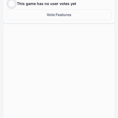
This game has no user votes yet
Vote Features