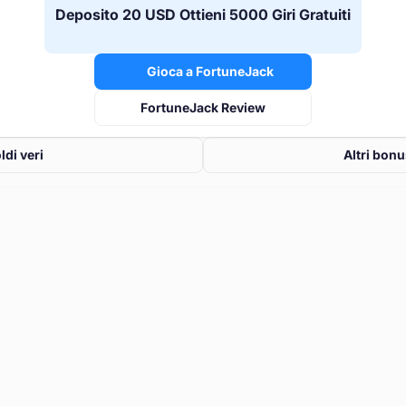
Deposito ⁦20 USD⁩ Ottieni ⁦5000 G⁩iri Gratuiti
Gioca a FortuneJack
FortuneJack Review
ldi veri
Altri bonu