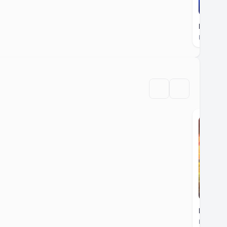
Le Footb
Hacksaw
HI
Rabbit 
RTP:
96.2