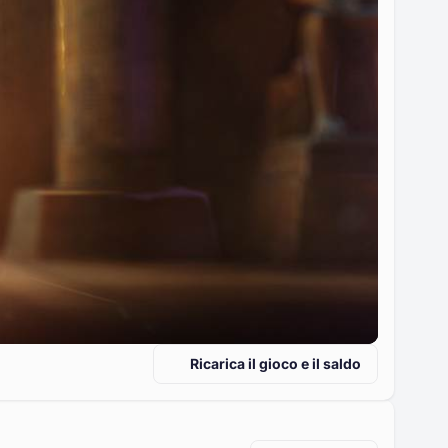
Ricarica il gioco e il saldo