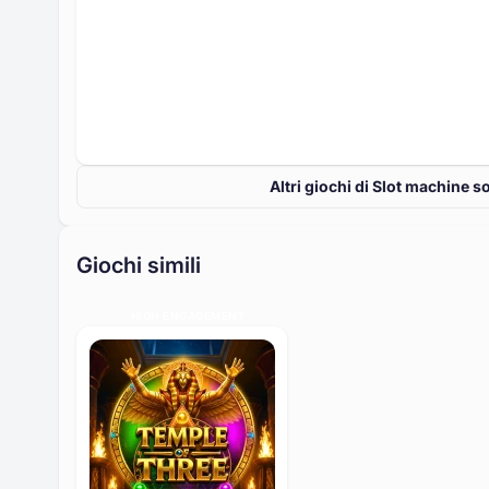
Altri giochi di Slot machine so
Giochi simili
HIGH ENGAGEMENT