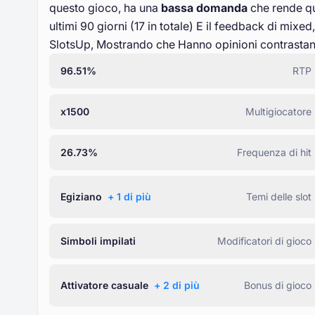
questo gioco, ha una
bassa domanda
che rende questo 
ultimi ⁦⁦⁦⁦⁦⁦⁦90⁩⁩⁩⁩⁩⁩⁩ giorni (⁦⁦⁦⁦⁦⁦17⁩⁩⁩⁩⁩⁩ in totale) E il feed
SlotsUp, Mostrando che Hanno opinioni contrastan
96.51%
RTP
x1500
Multigiocatore
26.73%
Frequenza di hit
Egiziano
+ ⁦1⁩ di più
Temi delle slot
Simboli impilati
Modificatori di gioco
Attivatore casuale
+ ⁦2⁩ di più
Bonus di gioco