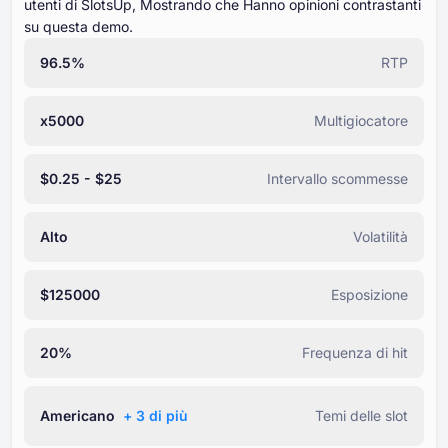
utenti di SlotsUp, Mostrando che Hanno opinioni contrastanti
su questa demo.
96.5%
RTP
x5000
Multigiocatore
$0.25 - $25
Intervallo scommesse
Alto
Volatilità
$125000
Esposizione
20%
Frequenza di hit
Americano
+ ⁦3⁩ di più
Temi delle slot