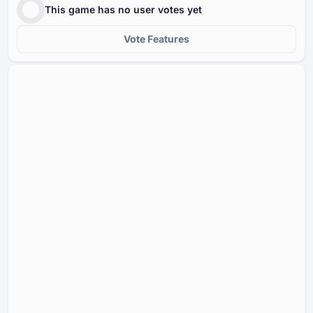
This game has no user votes yet
Vote Features