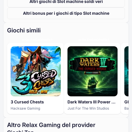
Altri giochi di Slot machine soldi veri
Altri bonus per i giochi di tipo Slot machine
Giochi simili
HIGH ENGAGEMENT
HIGH ENGAGEMENT
3 Cursed Chests
Dark Waters III Power Combo The Cursed Voyage
Gho
Hacksaw Gaming
Just For The Win Studios
Bac
Altro Relax Gaming del provider