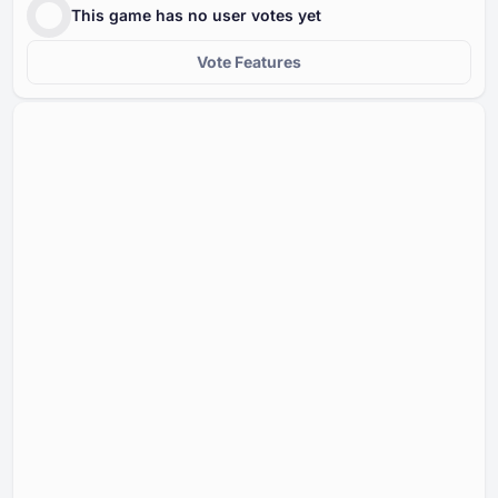
This game has no user votes yet
Vote Features