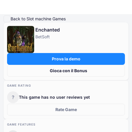
Riproduzione della demo
Dettagli del gioco
Giocare con soldi veri
Giochi simili
Back to Slot machine Games
Enchanted
Casinò Online
BetSoft
Casinò Online
Slot Machine Gratis
Giochi di Casinò Gratuiti
Bonus Casinò
Slot Machine Gratis
Per tipo
Per tipo
PER TIPO
Per tipo
Prova la demo
Giochi di Casinò Gratuiti
Per metodo di pagamento
Per caratteristiche
GIOCHI DA TAVOLO DA CASINÒ GRATUITI
Gioca con il Bonus
Bonus Casinò
Per deposito minimo
Per fornitori
GAME RATING
?
This game has no user reviews yet
Per paesi
Slot popolari
Rate Game
GAME FEATURES