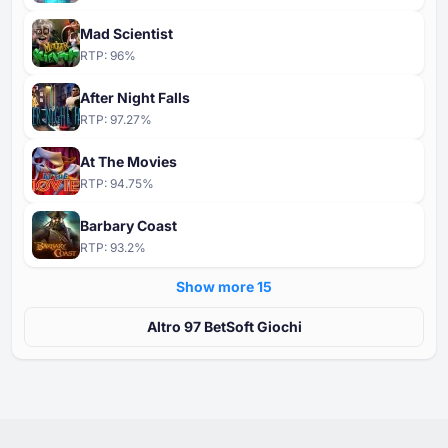
Mad Scientist
RTP:
96
%
After Night Falls
RTP:
97.27
%
At The Movies
RTP:
94.75
%
Barbary Coast
RTP:
93.2
%
Show more ⁦15⁩
Altro ⁦⁦97⁩⁩ BetSoft Giochi