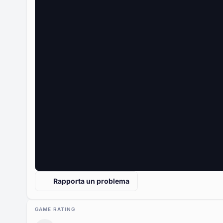
Rapporta un problema
GAME RATING