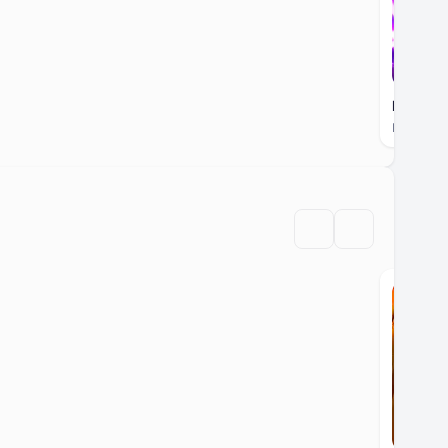
Death B
Hacksaw
HI