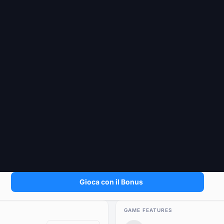
Gioca con il Bonus
GAME FEATURES