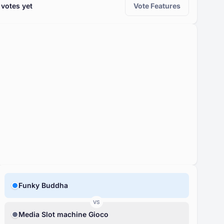
votes yet
Vote Features
Funky Buddha
VS
Media Slot machine Gioco