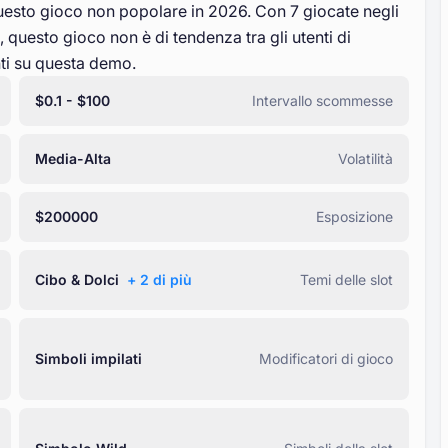
gioco non popolare in ⁦⁦⁦⁦⁦⁦2026⁩⁩⁩⁩⁩⁩. Con ⁦⁦⁦⁦⁦⁦⁦7⁩⁩⁩⁩⁩⁩⁩ giocate negli
back di mixed, questo gioco non è di tendenza tra gli utenti di
ti su questa demo.
$0.1 - $100
Intervallo scommesse
Media-Alta
Volatilità
$200000
Esposizione
Cibo & Dolci
+ ⁦2⁩ di più
Temi delle slot
Simboli impilati
Modificatori di gioco