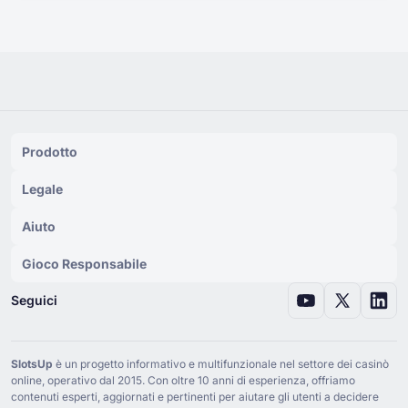
Prodotto
Legale
Aiuto
Gioco Responsabile
Seguici
SlotsUp
è un progetto informativo e multifunzionale nel settore dei casinò
online, operativo dal ⁦2015⁩. Con oltre ⁦10⁩ anni di esperienza, offriamo
contenuti esperti, aggiornati e pertinenti per aiutare gli utenti a decidere