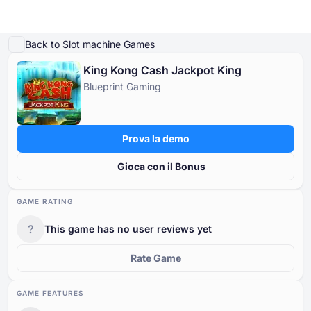
Riproduzione della demo
Dettagli del gioco
Giocare con soldi veri
Giochi simili
Back to Slot machine Games
King Kong Cash Jackpot King
Casinò Online
Blueprint Gaming
Casinò Online
Slot Machine Gratis
Giochi di Casinò Gratuiti
Bonus Casinò
Slot Machine Gratis
Per tipo
Per tipo
PER TIPO
Per tipo
Prova la demo
Giochi di Casinò Gratuiti
Per metodo di pagamento
Per caratteristiche
GIOCHI DA TAVOLO DA CASINÒ GRATUITI
Gioca con il Bonus
Bonus Casinò
Per deposito minimo
Per fornitori
GAME RATING
?
This game has no user reviews yet
Per paesi
Slot popolari
Rate Game
GAME FEATURES