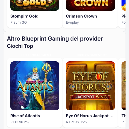
Stompin’ Gold
Crimson Crown
Pig
Play'n GO
Evoplay
Form
Altro Blueprint Gaming del provider
Giochi Top
HIGH ENGAGEMENT
HIGH ENGAGEMENT
Rise of Atlantis
Eye Of Horus Jackpot King
The
RTP:
96.2
%
RTP:
96.05
%
RTP