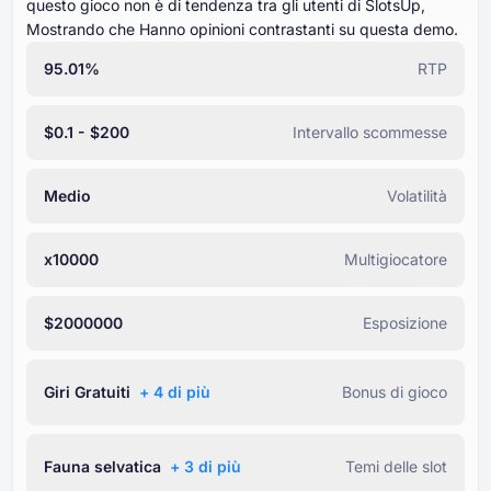
questo gioco non è di tendenza tra gli utenti di SlotsUp,
Mostrando che Hanno opinioni contrastanti su questa demo.
95.01%
RTP
$0.1 - $200
Intervallo scommesse
Medio
Volatilità
x10000
Multigiocatore
$2000000
Esposizione
Giri Gratuiti
+ ⁦4⁩ di più
Bonus di gioco
Fauna selvatica
+ ⁦3⁩ di più
Temi delle slot