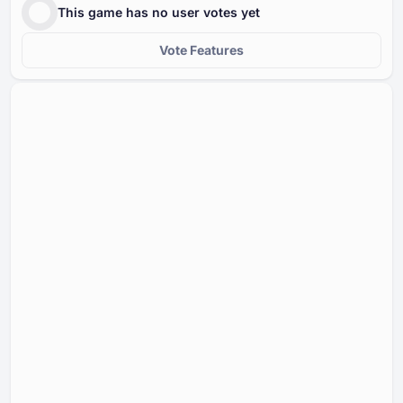
This game has no user votes yet
Vote Features