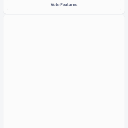
Vote Features