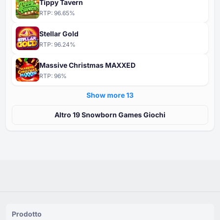
Tippy Tavern
RTP:
96.65
%
Stellar Gold
RTP:
96.24
%
Massive Christmas MAXXED
RTP:
96
%
Show more ⁦13⁩
Altro ⁦⁦19⁩⁩ Snowborn Games Giochi
Prodotto