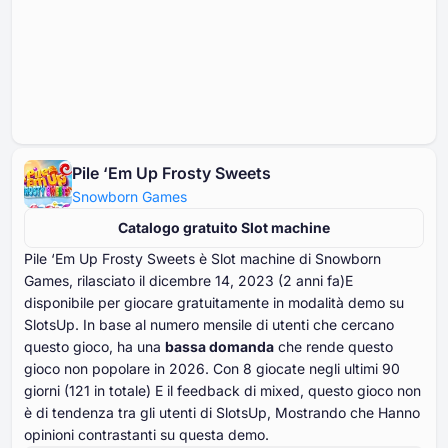
Pile ‘Em Up Frosty Sweets
Snowborn Games
Catalogo gratuito Slot machine
Pile ‘Em Up Frosty Sweets è Slot machine di Snowborn
Games, rilasciato il dicembre ⁦⁦⁦⁦⁦⁦14⁩⁩⁩⁩⁩⁩, ⁦⁦⁦⁦⁦⁦2023⁩⁩⁩⁩⁩⁩ (⁦⁦⁦⁦⁦⁦2⁩⁩⁩⁩⁩⁩ anni fa)E
disponibile per giocare gratuitamente in modalità demo su
SlotsUp. In base al numero mensile di utenti che cercano
questo gioco, ha una
bassa domanda
che rende questo
gioco non popolare in ⁦⁦⁦⁦⁦⁦2026⁩⁩⁩⁩⁩⁩. Con ⁦⁦⁦⁦⁦⁦⁦8⁩⁩⁩⁩⁩⁩⁩ giocate negli ultimi ⁦⁦⁦⁦⁦⁦⁦90⁩⁩⁩⁩⁩⁩⁩
giorni (⁦⁦⁦⁦⁦⁦121⁩⁩⁩⁩⁩⁩ in totale) E il feedback di mixed, questo gioco non
è di tendenza tra gli utenti di SlotsUp, Mostrando che Hanno
opinioni contrastanti su questa demo.