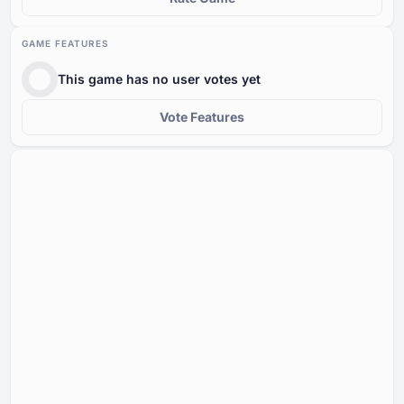
GAME FEATURES
This game has no user votes yet
Vote Features