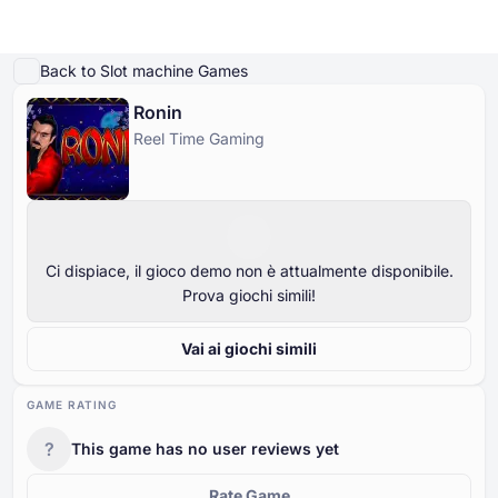
Riproduzione della demo
Dettagli del gioco
Giochi simili
Altro da Reel Time G
Back to Slot machine Games
Ronin
Casinò Online
Reel Time Gaming
Casinò Online
Slot Machine Gratis
Giochi di Casinò Gratuiti
Bonus Casinò
Slot Machine Gratis
Per tipo
Per tipo
PER TIPO
Per tipo
Giochi di Casinò Gratuiti
Per metodo di pagamento
Per caratteristiche
GIOCHI DA TAVOLO DA CASINÒ GRATUITI
Ci dispiace, il gioco demo non è attualmente disponibile.
Prova giochi simili!
Bonus Casinò
Per deposito minimo
Per fornitori
Vai ai giochi simili
Per paesi
Slot popolari
GAME RATING
?
This game has no user reviews yet
Rate Game