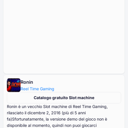
Ronin
Reel Time Gaming
Catalogo gratuito Slot machine
Ronin è un vecchio Slot machine di Reel Time Gaming,
rilasciato il dicembre ⁦⁦⁦⁦⁦⁦2⁩⁩⁩⁩⁩⁩, ⁦⁦⁦⁦⁦⁦2016⁩⁩⁩⁩⁩⁩ (più di ⁦⁦⁦⁦⁦⁦5⁩⁩⁩⁩⁩⁩ anni
fa)Sfortunatamente, la versione demo del gioco non è
disponibile al momento, quindi non puoi giocarci