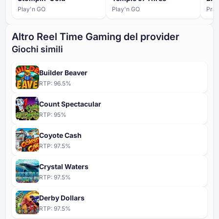
Play'n GO
Play'n GO
Prag
Altro Reel Time Gaming del provider
Giochi simili
Builder Beaver
RTP:
96.5
%
Count Spectacular
RTP:
95
%
Coyote Cash
RTP:
97.5
%
Crystal Waters
RTP:
97.5
%
Derby Dollars
RTP:
97.5
%