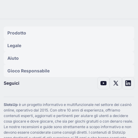
Prodotto
Legale
Aiuto
Gioco Responsabile
Seguici
SlotsUp
è un progetto informativo e multifunzionale nel settore dei casinò
online, operativo dal ⁦2015⁩. Con oltre ⁦10⁩ anni di esperienza, offriamo
contenuti esperti, aggiornati e pertinenti per aiutare gli utenti a decidere
cosa giocare e dove giocare, che sia per giochi gratuiti o con denaro reale.
Le nostre recensioni e guide sono strettamente a scopo informativo e non
devono essere considerate come consigli diretti. I contenuti di SlotsUp
sono destinati a utenti di età superiore ai ⁦18⁩ anni o che hanno raggiunto