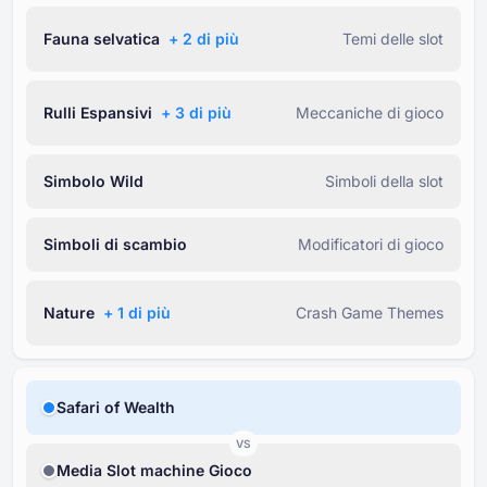
Fauna selvatica
+ ⁦2⁩ di più
Temi delle slot
Rulli Espansivi
+ ⁦3⁩ di più
Meccaniche di gioco
Simbolo Wild
Simboli della slot
Simboli di scambio
Modificatori di gioco
Nature
+ ⁦1⁩ di più
Crash Game Themes
Safari of Wealth
VS
Media Slot machine Gioco