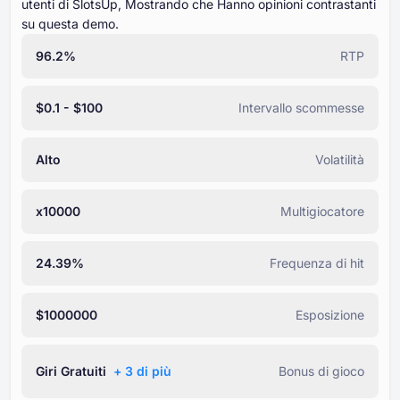
utenti di SlotsUp, Mostrando che Hanno opinioni contrastanti
su questa demo.
96.2%
RTP
$0.1 - $100
Intervallo scommesse
Alto
Volatilità
x10000
Multigiocatore
24.39%
Frequenza di hit
$1000000
Esposizione
Giri Gratuiti
+ ⁦3⁩ di più
Bonus di gioco