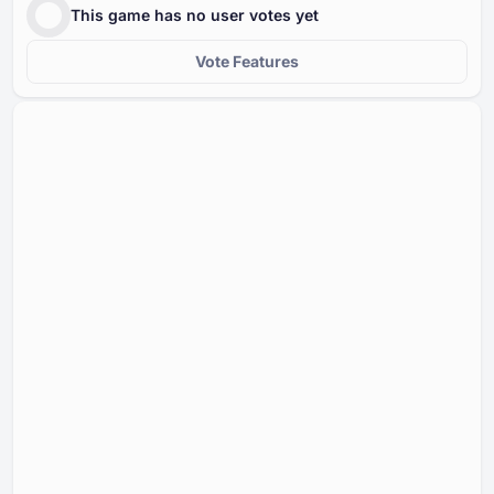
This game has no user votes yet
Vote Features