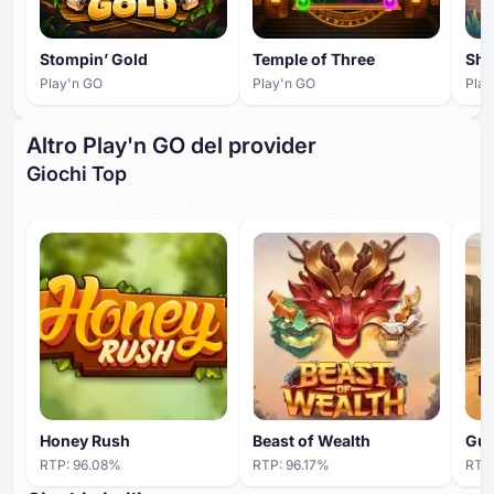
Stompin’ Gold
Temple of Three
Sha
Play'n GO
Play'n GO
Play
Altro Play'n GO del provider
Giochi Top
HIGH ENGAGEMENT
HIGH ENGAGEMENT
Honey Rush
Beast of Wealth
Gun
RTP:
96.08
%
RTP:
96.17
%
RTP