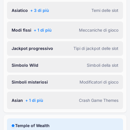
Asiatico
+ ⁦3⁩ di più
Temi delle slot
Modi fissi
+ ⁦1⁩ di più
Meccaniche di gioco
Jackpot progressivo
Tipi di jackpot delle slot
Simbolo Wild
Simboli della slot
Simboli misteriosi
Modificatori di gioco
Asian
+ ⁦1⁩ di più
Crash Game Themes
Temple of Wealth