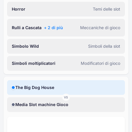
Horror
Temi delle slot
Rulli a Cascata
+ ⁦2⁩ di più
Meccaniche di gioco
Simbolo Wild
Simboli della slot
Simboli moltiplicatori
Modificatori di gioco
The Big Dog House
VS
Media Slot machine Gioco