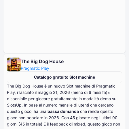
The Big Dog House
Pragmatic Play
Catalogo gratuito Slot machine
The Big Dog House è un nuovo Slot machine di Pragmatic
Play, rilasciato il maggio ⁦⁦⁦⁦⁦⁦21⁩⁩⁩⁩⁩⁩, ⁦⁦⁦⁦⁦⁦2026⁩⁩⁩⁩⁩⁩ (meno di ⁦⁦⁦⁦⁦⁦6⁩⁩⁩⁩⁩⁩ mesi fa)E
disponibile per giocare gratuitamente in modalità demo su
SlotsUp. In base al numero mensile di utenti che cercano
questo gioco, ha una
bassa domanda
che rende questo
gioco non popolare in ⁦⁦⁦⁦⁦⁦2026⁩⁩⁩⁩⁩⁩. Con ⁦⁦⁦⁦⁦⁦⁦45⁩⁩⁩⁩⁩⁩⁩ giocate negli ultimi ⁦⁦⁦⁦⁦⁦⁦90⁩⁩⁩⁩⁩⁩⁩
giorni (⁦⁦⁦⁦⁦⁦45⁩⁩⁩⁩⁩⁩ in totale) E il feedback di mixed, questo gioco non