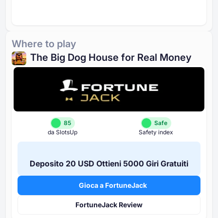
Where to play
The Big Dog House for Real Money
85
Safe
da SlotsUp
Safety index
Deposito ⁦20 USD⁩ Ottieni ⁦5000 G⁩iri Gratuiti
Gioca a FortuneJack
FortuneJack Review