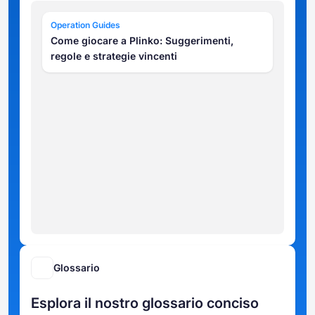
Operation Guides
Come giocare a Plinko: Suggerimenti,
regole e strategie vincenti
Glossario
Esplora il nostro glossario conciso