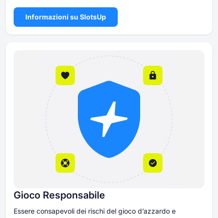
Informazioni su SlotsUp
Gioco Responsabile
Essere consapevoli dei rischi del gioco d’azzardo e