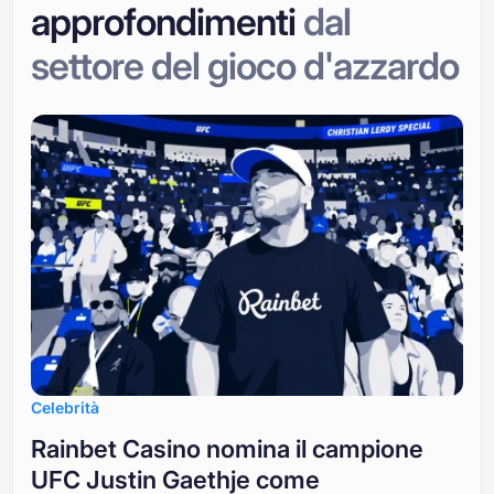
approfondimenti
dal
settore del gioco d'azzardo
Celebrità
Rainbet Casino nomina il campione
UFC Justin Gaethje come