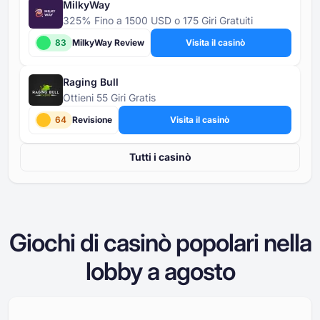
MilkyWay
325% Fino a 1500 USD o 175 Giri Gratuiti
83
MilkyWay Review
Visita il casinò
Raging Bull
Ottieni 55 Giri Gratis
64
Revisione
Visita il casinò
Tutti i casinò
Giochi di casinò popolari nella
lobby a
agosto