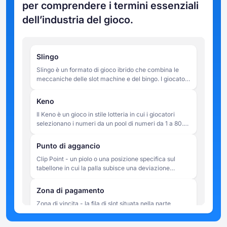
per comprendere i termini essenziali
dell’industria del gioco.
Slingo
Slingo è un formato di gioco ibrido che combina le
meccaniche delle slot machine e del bingo. I giocatori
fanno girare i rulli per abbinare i numeri su una griglia
5x5, con l'obiettivo di completare le linee entro un
Keno
numero limitato di giri.
Il Keno è un gioco in stile lotteria in cui i giocatori
selezionano i numeri da un pool di numeri da 1 a 80.
Dopo aver piazzato le puntate, vengono estratti a
caso 20 numeri e le vincite sono determinate da
Punto di aggancio
quanti dei numeri scelti dal giocatore corrispondono
Clip Point - un piolo o una posizione specifica sul
ai risultati estratti.
tabellone in cui la palla subisce una deviazione
notevole che ne modifica visibilmente la traiettoria. Il
termine è talvolta usato in modo informale per
Zona di pagamento
descrivere un rimbalzo critico che invia la palla verso
Zona di vincita - la fila di slot situata nella parte
una zona di alto o basso valore.
inferiore del tabellone di Plinko, dove alla fine la
pallina atterra. A ogni slot viene assegnato un valore