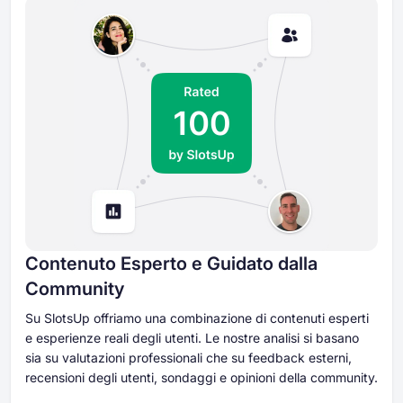
Contenuto Esperto e Guidato dalla
Community
Su SlotsUp offriamo una combinazione di contenuti esperti
e esperienze reali degli utenti. Le nostre analisi si basano
sia su valutazioni professionali che su feedback esterni,
recensioni degli utenti, sondaggi e opinioni della community.