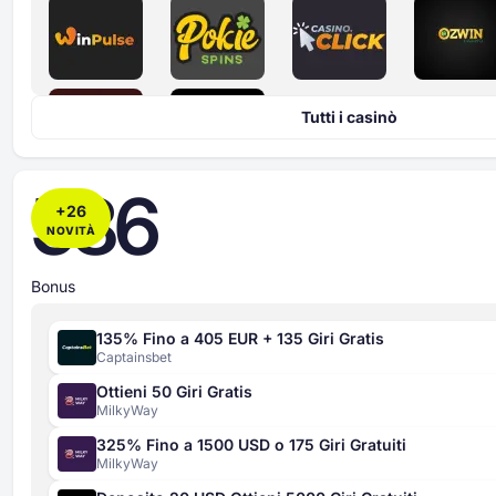
Tutti i casinò
586
+
26
NOVITÀ
Bonus
135% Fino a 405 EUR + 135 Giri Gratis
Captainsbet
Ottieni 50 Giri Gratis
MilkyWay
325% Fino a 1500 USD o 175 Giri Gratuiti
MilkyWay