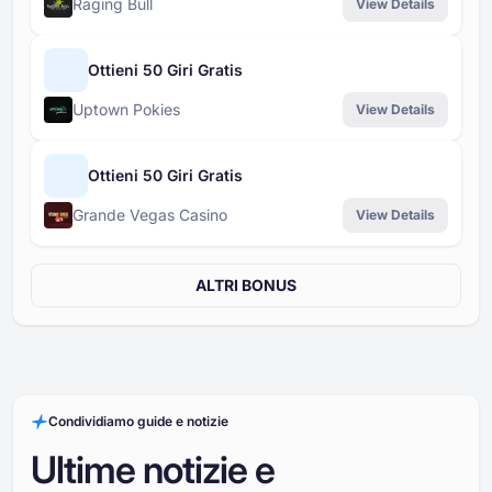
Raging Bull
View Details
Ottieni 50 Giri Gratis
Uptown Pokies
View Details
Ottieni 50 Giri Gratis
Grande Vegas Casino
View Details
ALTRI BONUS
Condividiamo guide e notizie
Ultime notizie e