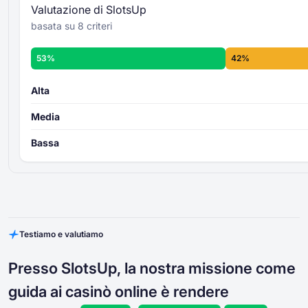
Valutazione di SlotsUp
basata su 8 criteri
53%
42%
Alta
Media
Bassa
Testiamo e valutiamo
Presso SlotsUp, la nostra missione come
guida ai casinò online è rendere