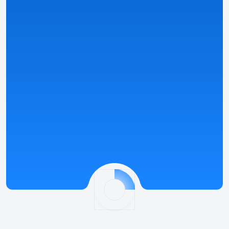
Vedi dettagli