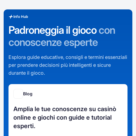
Info Hub
Padroneggia il gioco
con
conoscenze esperte
Esplora guide educative, consigli e termini essenziali
per prendere decisioni più intelligenti e sicure
durante il gioco.
Blog
Amplia le tue conoscenze su casinò
online e giochi con guide e tutorial
esperti.