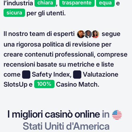
l’industria
,
e
chiara
trasparente
equa
per gli utenti.
sicura
Il nostro team di esperti
segue
una rigorosa politica di revisione per
creare contenuti professionali, comprese
recensioni basate su metriche e liste
come
Safety Index,
Valutazione
SlotsUp e
Casino Match.
100%
I migliori casinò online
in
Stati Uniti d'America