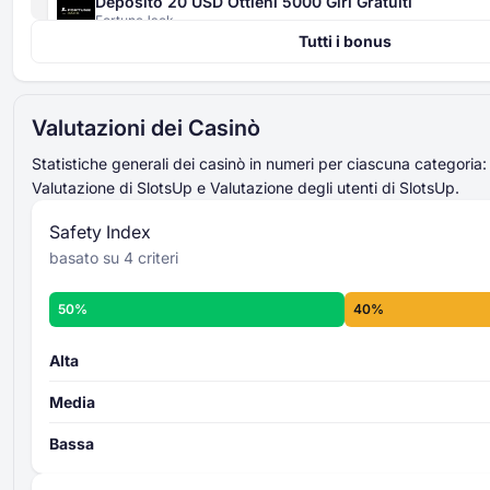
Deposito 20 USD Ottieni 5000 Giri Gratuiti
Indice di Sicurezza
FortuneJack
4 criteri
Tutti i bonus
Ottieni 20 Giri Gratis
valutato da 0 a 100
Gxbet
sommati e
mediati
punteggio finale
420% Fino a 4000 EUR + 400 Giri Gratis
dell’Indice di Sicurezza
Valutazioni dei Casinò
Gxbet
livello complessivo di
521% Fino a 15000 USD
sicurezza
Statistiche generali dei casinò in numeri per ciascuna categoria:
Magicianbet
Scopri di più sui criteri dell’Indice di
Valutazione di SlotsUp e Valutazione degli utenti di SlotsUp.
Sicurezza -
Fino a 2500 USD + 50 Giri Gratis
Safety Index
Slots of Vegas
basato su 4 criteri
600% Fino a 8500 USD + 400 Giri Gratis
BetFM
50%
40%
Fino a 3000 USD + 30 Giri Gratis
Valutazione del Casinò
8
Slots LV
criteri individuali
valutato da 0 a 100
Alta
sommati e
mediati
punteggio finale
Media
del casinò
livello
complessivo di valutazione
Bassa
Scopri di più sui criteri di Valutazione del
Casinò di SlotsUp -