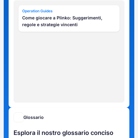
Operation Guides
Come giocare a Plinko: Suggerimenti,
regole e strategie vincenti
Glossario
Esplora il nostro glossario conciso