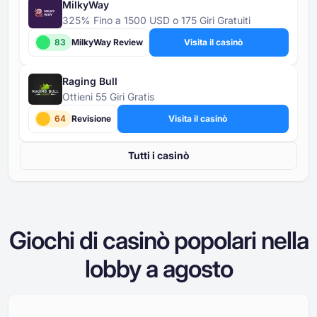
MilkyWay
325% Fino a 1500 USD o 175 Giri Gratuiti
83
MilkyWay Review
Visita il casinò
Raging Bull
Ottieni 55 Giri Gratis
64
Revisione
Visita il casinò
Tutti i casinò
Giochi di casinò popolari nella
lobby a
agosto