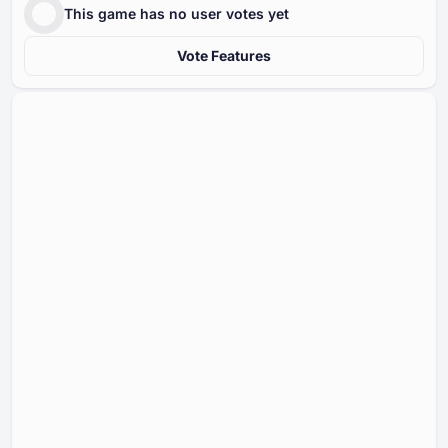
This game has no user votes yet
Vote Features