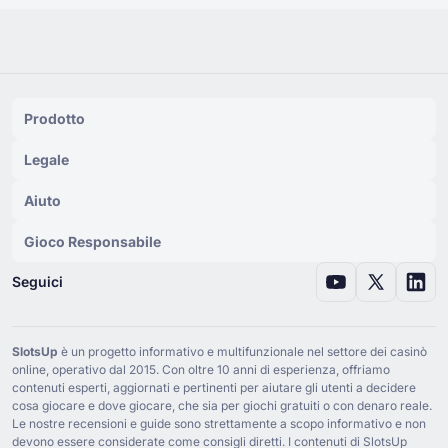
Prodotto
Legale
Aiuto
Gioco Responsabile
Seguici
SlotsUp
è un progetto informativo e multifunzionale nel settore dei casinò
online, operativo dal ⁦2015⁩. Con oltre ⁦10⁩ anni di esperienza, offriamo
contenuti esperti, aggiornati e pertinenti per aiutare gli utenti a decidere
cosa giocare e dove giocare, che sia per giochi gratuiti o con denaro reale.
Le nostre recensioni e guide sono strettamente a scopo informativo e non
devono essere considerate come consigli diretti. I contenuti di SlotsUp