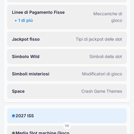
Linee di Pagamento Fisse
Meccaniche di
+ ⁦1⁩ di più
gioco
Jackpot fisso
Tipi di jackpot delle slot
Simbolo Wild
Simboli della slot
Simboli misteriosi
Modificatori di gioco
Space
Crash Game Themes
2027 ISS
VS
Media Slot machine Gioco