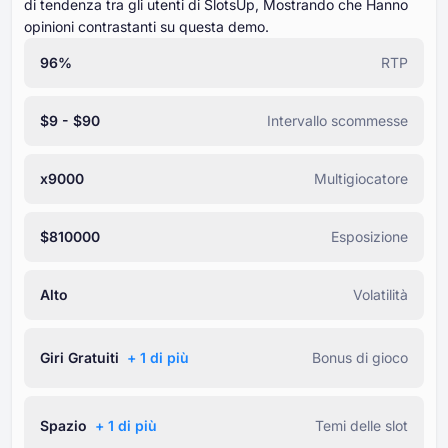
di tendenza tra gli utenti di SlotsUp, Mostrando che Hanno
opinioni contrastanti su questa demo.
96%
RTP
$9 - $90
Intervallo scommesse
x9000
Multigiocatore
$810000
Esposizione
Alto
Volatilità
Giri Gratuiti
+ ⁦1⁩ di più
Bonus di gioco
Spazio
+ ⁦1⁩ di più
Temi delle slot