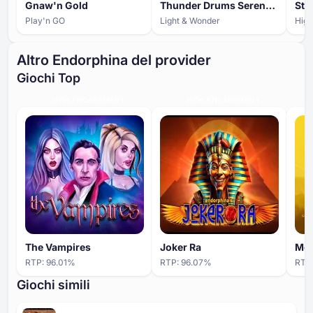
Gnaw'n Gold
Thunder Drums Serengeti Sun
Str
Play'n GO
Light & Wonder
Hig
Altro Endorphina del provider
Giochi Top
HIGH ENGAGEMENT
HIGH ENGAGEMENT
The Vampires
Joker Ra
Mon
RTP:
96.01
%
RTP:
96.07
%
RTP
Giochi simili