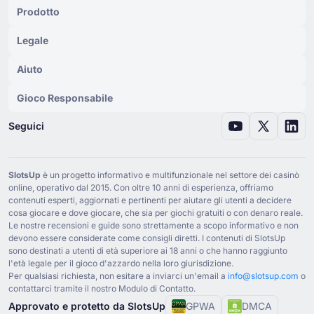
Prodotto
Legale
Aiuto
Gioco Responsabile
Seguici
SlotsUp
è un progetto informativo e multifunzionale nel settore dei casinò
online, operativo dal ⁦2015⁩. Con oltre ⁦10⁩ anni di esperienza, offriamo
contenuti esperti, aggiornati e pertinenti per aiutare gli utenti a decidere
cosa giocare e dove giocare, che sia per giochi gratuiti o con denaro reale.
Le nostre recensioni e guide sono strettamente a scopo informativo e non
devono essere considerate come consigli diretti. I contenuti di SlotsUp
sono destinati a utenti di età superiore ai ⁦18⁩ anni o che hanno raggiunto
l'età legale per il gioco d'azzardo nella loro giurisdizione.
Per qualsiasi richiesta, non esitare a inviarci un'email a
info@slotsup.com
o
contattarci tramite il nostro Modulo di Contatto.
Approvato e protetto da SlotsUp
GPWA
DMCA