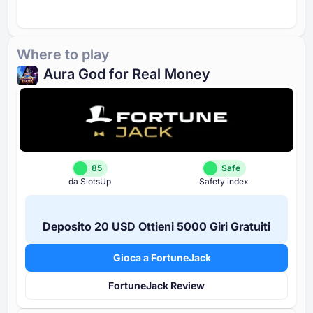
Where to play
Aura God for Real Money
85
Safe
da SlotsUp
Safety index
Deposito ⁦20 USD⁩ Ottieni ⁦5000 G⁩iri Gratuiti
Gioca a FortuneJack
FortuneJack Review