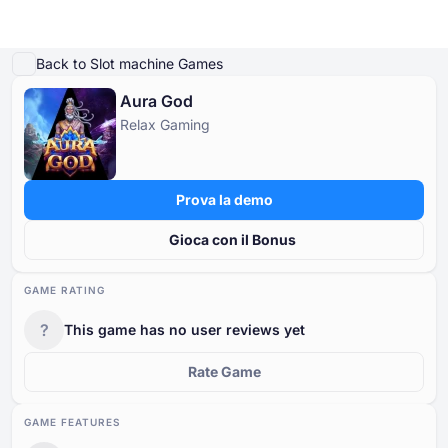
Riproduzione della demo
Dettagli del gioco
Giocare con soldi veri
Giochi simili
Back to Slot machine Games
Aura God
Casinò Online
Relax Gaming
Casinò Online
Slot Machine Gratis
Giochi di Casinò Gratuiti
Bonus Casinò
Slot Machine Gratis
Per tipo
Per tipo
PER TIPO
Per tipo
Prova la demo
Giochi di Casinò Gratuiti
Per metodo di pagamento
Per caratteristiche
GIOCHI DA TAVOLO DA CASINÒ GRATUITI
Gioca con il Bonus
Bonus Casinò
Per deposito minimo
Per fornitori
GAME RATING
?
This game has no user reviews yet
Per paesi
Slot popolari
Rate Game
GAME FEATURES