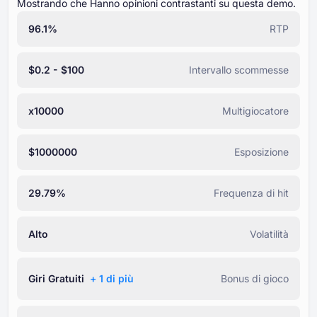
Mostrando che Hanno opinioni contrastanti su questa demo.
96.1%
RTP
$0.2 - $100
Intervallo scommesse
x10000
Multigiocatore
$1000000
Esposizione
29.79%
Frequenza di hit
Alto
Volatilità
Giri Gratuiti
+ ⁦1⁩ di più
Bonus di gioco