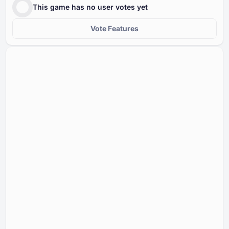
This game has no user votes yet
Vote Features