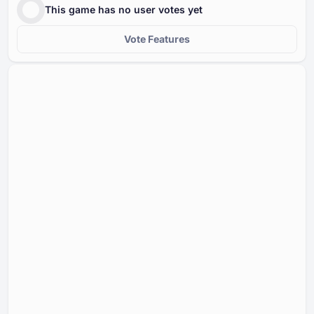
This game has no user votes yet
Vote Features