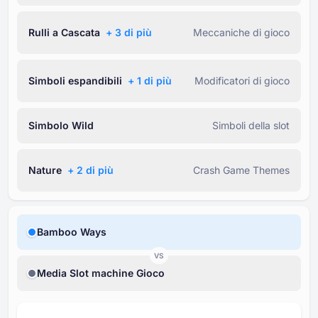
Rulli a Cascata
+ ⁦3⁩ di più
Meccaniche di gioco
Simboli espandibili
+ ⁦1⁩ di più
Modificatori di gioco
Simbolo Wild
Simboli della slot
Nature
+ ⁦2⁩ di più
Crash Game Themes
Bamboo Ways
VS
Media Slot machine Gioco