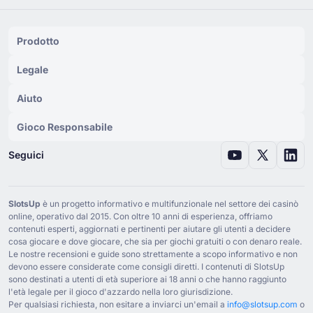
Prodotto
Legale
Aiuto
Gioco Responsabile
Seguici
SlotsUp
è un progetto informativo e multifunzionale nel settore dei casinò
online, operativo dal ⁦2015⁩. Con oltre ⁦10⁩ anni di esperienza, offriamo
contenuti esperti, aggiornati e pertinenti per aiutare gli utenti a decidere
cosa giocare e dove giocare, che sia per giochi gratuiti o con denaro reale.
Le nostre recensioni e guide sono strettamente a scopo informativo e non
devono essere considerate come consigli diretti. I contenuti di SlotsUp
sono destinati a utenti di età superiore ai ⁦18⁩ anni o che hanno raggiunto
l'età legale per il gioco d'azzardo nella loro giurisdizione.
Per qualsiasi richiesta, non esitare a inviarci un'email a
info@slotsup.com
o