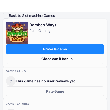
Riproduzione della demo
Dettagli del gioco
Giocare con soldi veri
Giochi simili
Back to Slot machine Games
Bamboo Ways
Casinò Online
Push Gaming
Casinò Online
Slot Machine Gratis
Giochi di Casinò Gratuiti
Bonus Casinò
Slot Machine Gratis
Per tipo
Per tipo
PER TIPO
Per tipo
Prova la demo
Giochi di Casinò Gratuiti
Per metodo di pagamento
Per caratteristiche
GIOCHI DA TAVOLO DA CASINÒ GRATUITI
Gioca con il Bonus
Bonus Casinò
Per deposito minimo
Per fornitori
GAME RATING
?
This game has no user reviews yet
Per paesi
Slot popolari
Rate Game
GAME FEATURES