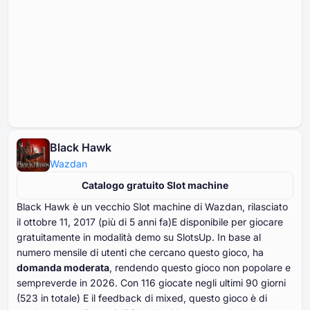
Black Hawk
Wazdan
Catalogo gratuito Slot machine
Black Hawk è un vecchio Slot machine di Wazdan, rilasciato
il ottobre ⁦⁦⁦⁦⁦⁦11⁩⁩⁩⁩⁩⁩, ⁦⁦⁦⁦⁦⁦2017⁩⁩⁩⁩⁩⁩ (più di ⁦⁦⁦⁦⁦⁦5⁩⁩⁩⁩⁩⁩ anni fa)E disponibile per giocare
gratuitamente in modalità demo su SlotsUp. In base al
numero mensile di utenti che cercano questo gioco, ha
domanda moderata
, rendendo questo gioco non popolare e
sempreverde in ⁦⁦⁦⁦⁦⁦2026⁩⁩⁩⁩⁩⁩. Con ⁦⁦⁦⁦⁦⁦⁦116⁩⁩⁩⁩⁩⁩⁩ giocate negli ultimi ⁦⁦⁦⁦⁦⁦⁦90⁩⁩⁩⁩⁩⁩⁩ giorni
(⁦⁦⁦⁦⁦⁦523⁩⁩⁩⁩⁩⁩ in totale) E il feedback di mixed, questo gioco è di