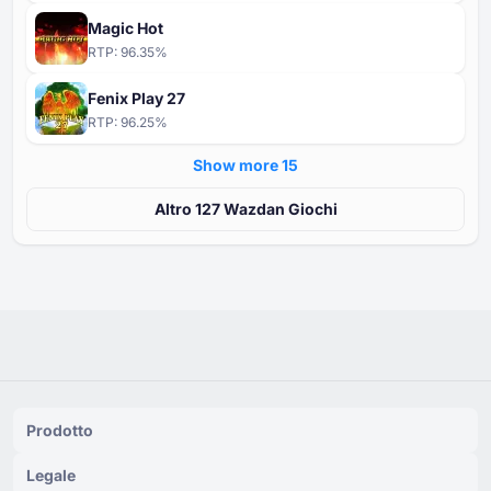
Magic Hot
RTP:
96.35
%
Fenix Play 27
RTP:
96.25
%
Show more ⁦15⁩
Altro ⁦⁦127⁩⁩ Wazdan Giochi
Prodotto
Legale