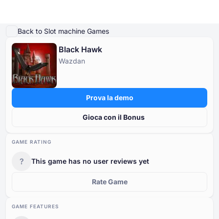
Riproduzione della demo
Dettagli del gioco
Giocare con soldi veri
Giochi simili
Back to Slot machine Games
Black Hawk
Casinò Online
Wazdan
Casinò Online
Slot Machine Gratis
Giochi di Casinò Gratuiti
Bonus Casinò
Slot Machine Gratis
Per tipo
Per tipo
PER TIPO
Per tipo
Prova la demo
Giochi di Casinò Gratuiti
Per metodo di pagamento
Per caratteristiche
GIOCHI DA TAVOLO DA CASINÒ GRATUITI
Gioca con il Bonus
Bonus Casinò
Per deposito minimo
Per fornitori
GAME RATING
?
This game has no user reviews yet
Per paesi
Slot popolari
Rate Game
GAME FEATURES