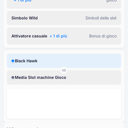
Simbolo Wild
Simboli della slot
Attivatore casuale
+ ⁦1⁩ di più
Bonus di gioco
Black Hawk
VS
Media Slot machine Gioco