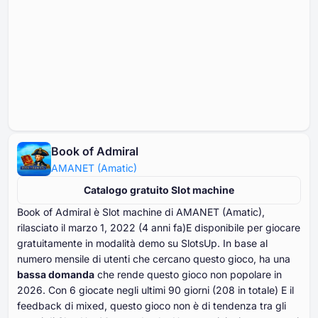
Book of Admiral
AMANET (Amatic)
Catalogo gratuito Slot machine
Book of Admiral è Slot machine di AMANET (Amatic),
rilasciato il marzo ⁦⁦⁦⁦⁦⁦1⁩⁩⁩⁩⁩⁩, ⁦⁦⁦⁦⁦⁦2022⁩⁩⁩⁩⁩⁩ (⁦⁦⁦⁦⁦⁦4⁩⁩⁩⁩⁩⁩ anni fa)E disponibile per giocare
gratuitamente in modalità demo su SlotsUp. In base al
numero mensile di utenti che cercano questo gioco, ha una
bassa domanda
che rende questo gioco non popolare in
⁦⁦⁦⁦⁦⁦2026⁩⁩⁩⁩⁩⁩. Con ⁦⁦⁦⁦⁦⁦⁦6⁩⁩⁩⁩⁩⁩⁩ giocate negli ultimi ⁦⁦⁦⁦⁦⁦⁦90⁩⁩⁩⁩⁩⁩⁩ giorni (⁦⁦⁦⁦⁦⁦208⁩⁩⁩⁩⁩⁩ in totale) E il
feedback di mixed, questo gioco non è di tendenza tra gli