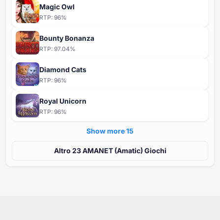
Magic Owl
RTP:
96
%
Bounty Bonanza
RTP:
97.04
%
Diamond Cats
RTP:
96
%
Royal Unicorn
RTP:
96
%
Show more ⁦15⁩
Altro ⁦⁦23⁩⁩ AMANET (Amatic) Giochi