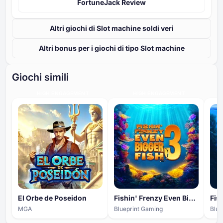
FortuneJack Review
Altri giochi di Slot machine soldi veri
Altri bonus per i giochi di tipo Slot machine
Giochi simili
HIGH ENGAGEMENT
HIGH ENGAGEMENT
El Orbe de Poseidon
Fishin' Frenzy Even Bigger Fish 3
MGA
Blueprint Gaming
Blue