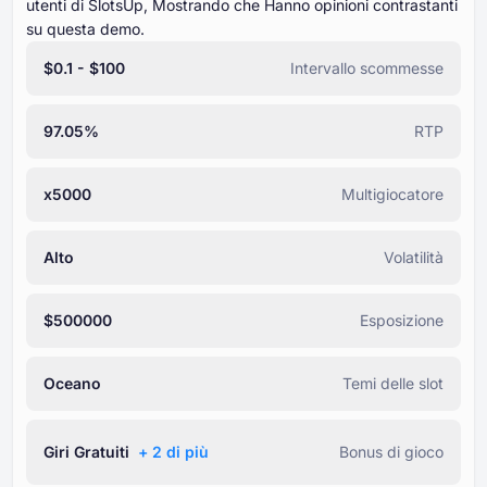
utenti di SlotsUp, Mostrando che Hanno opinioni contrastanti
su questa demo.
$0.1 - $100
Intervallo scommesse
97.05%
RTP
x5000
Multigiocatore
Alto
Volatilità
$500000
Esposizione
Oceano
Temi delle slot
Giri Gratuiti
+ ⁦2⁩ di più
Bonus di gioco