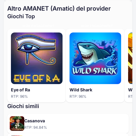
Altro AMANET (Amatic) del provider
Giochi Top
HIGH ENGAGEMENT
HIGH ENGAGEMENT
Eye of Ra
Wild Shark
Wol
RTP:
96
%
RTP:
96
%
RTP
Giochi simili
Casanova
RTP:
94.84
%