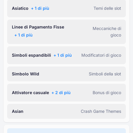
Asiatico
+ ⁦1⁩ di più
Temi delle slot
Linee di Pagamento Fisse
Meccaniche di
+ ⁦1⁩ di più
gioco
Simboli espandibili
+ ⁦1⁩ di più
Modificatori di gioco
Simbolo Wild
Simboli della slot
Attivatore casuale
+ ⁦2⁩ di più
Bonus di gioco
Asian
Crash Game Themes