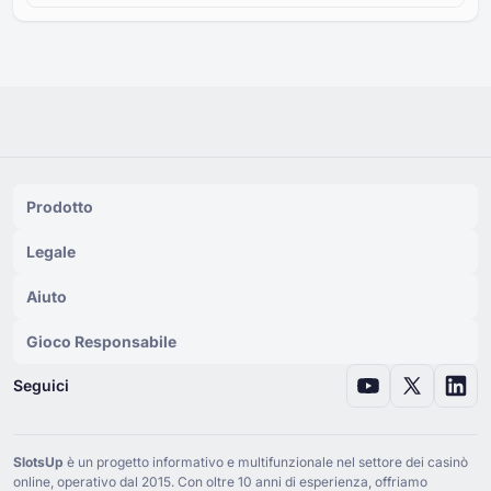
Prodotto
Legale
Aiuto
Gioco Responsabile
Seguici
SlotsUp
è un progetto informativo e multifunzionale nel settore dei casinò
online, operativo dal ⁦2015⁩. Con oltre ⁦10⁩ anni di esperienza, offriamo