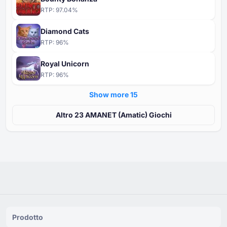
RTP:
97.04
%
Diamond Cats
RTP:
96
%
Royal Unicorn
RTP:
96
%
Show more ⁦15⁩
Altro ⁦⁦23⁩⁩ AMANET (Amatic) Giochi
Prodotto