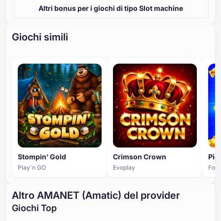
Altri bonus per i giochi di tipo Slot machine
Giochi simili
HIGH ENGAGEMENT
HIGH ENGAGEMENT
Stompin’ Gold
Crimson Crown
Pig
Play'n GO
Evoplay
Form
Altro AMANET (Amatic) del provider
Giochi Top