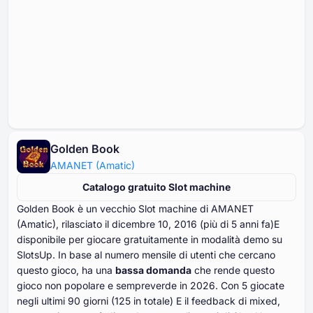
Golden Book
AMANET (Amatic)
Catalogo gratuito Slot machine
Golden Book è un vecchio Slot machine di AMANET
(Amatic), rilasciato il dicembre ⁦⁦⁦⁦⁦⁦10⁩⁩⁩⁩⁩⁩, ⁦⁦⁦⁦⁦⁦2016⁩⁩⁩⁩⁩⁩ (più di ⁦⁦⁦⁦⁦⁦5⁩⁩⁩⁩⁩⁩ anni fa)E
disponibile per giocare gratuitamente in modalità demo su
SlotsUp. In base al numero mensile di utenti che cercano
questo gioco, ha una
bassa domanda
che rende questo
gioco non popolare e sempreverde in ⁦⁦⁦⁦⁦⁦2026⁩⁩⁩⁩⁩⁩. Con ⁦⁦⁦⁦⁦⁦⁦5⁩⁩⁩⁩⁩⁩⁩ giocate
negli ultimi ⁦⁦⁦⁦⁦⁦⁦90⁩⁩⁩⁩⁩⁩⁩ giorni (⁦⁦⁦⁦⁦⁦125⁩⁩⁩⁩⁩⁩ in totale) E il feedback di mixed,