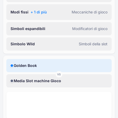
Modi fissi
+ ⁦1⁩ di più
Meccaniche di gioco
Simboli espandibili
Modificatori di gioco
Simbolo Wild
Simboli della slot
Golden Book
VS
Media Slot machine Gioco