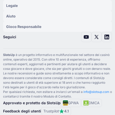
Legale
Aiuto
Gioco Responsabile
Seguici
SlotsUp
è un progetto informativo e multifunzionale nel settore dei casinò
online, operativo dal ⁦2015⁩. Con oltre ⁦10⁩ anni di esperienza, offriamo
contenuti esperti, aggiornati e pertinenti per aiutare gli utenti a decidere
cosa giocare e dove giocare, che sia per giochi gratuiti o con denaro reale.
Le nostre recensioni e guide sono strettamente a scopo informativo e non
devono essere considerate come consigli diretti. I contenuti di SlotsUp
sono destinati a utenti di età superiore ai ⁦18⁩ anni o che hanno raggiunto
l'età legale per il gioco d'azzardo nella loro giurisdizione.
Per qualsiasi richiesta, non esitare a inviarci un'email a
info@slotsup.com
o
contattarci tramite il nostro Modulo di Contatto.
Approvato e protetto da SlotsUp
GPWA
DMCA
Feedback degli utenti
Trustpilot
4.1