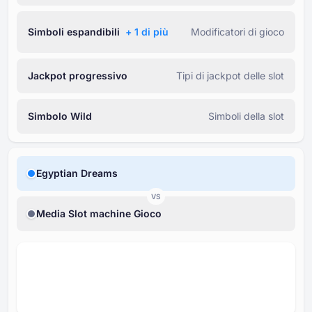
Simboli espandibili
+ ⁦1⁩ di più
Modificatori di gioco
Jackpot progressivo
Tipi di jackpot delle slot
Simbolo Wild
Simboli della slot
Egyptian Dreams
VS
Media Slot machine Gioco