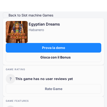
Riproduzione della demo
Dettagli del gioco
Giocare con soldi veri
Giochi simili
Back to Slot machine Games
Egyptian Dreams
Casinò Online
Habanero
Casinò Online
Slot Machine Gratis
Giochi di Casinò Gratuiti
Bonus Casinò
Slot Machine Gratis
Per tipo
Per tipo
PER TIPO
Per tipo
Prova la demo
Giochi di Casinò Gratuiti
Per metodo di pagamento
Per caratteristiche
GIOCHI DA TAVOLO DA CASINÒ GRATUITI
Gioca con il Bonus
Bonus Casinò
Per deposito minimo
Per fornitori
GAME RATING
?
This game has no user reviews yet
Per paesi
Slot popolari
Rate Game
GAME FEATURES