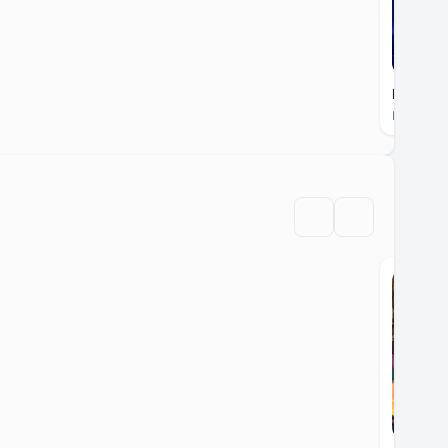
Moon Pr
Play'n G
HI