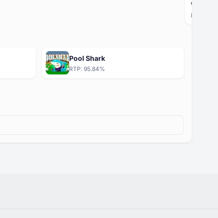
Witche
RTP:
96.5
Pool Shark
RTP:
95.84
%