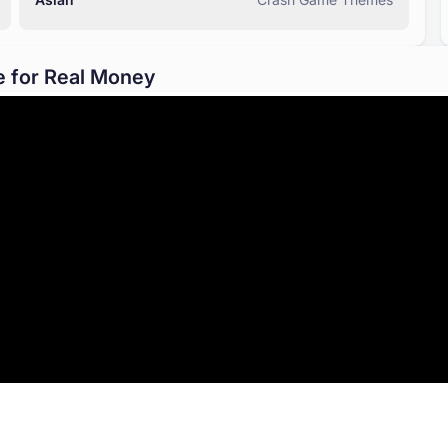
e for Real Money