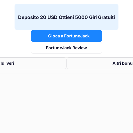
Deposito ⁦20 USD⁩ Ottieni ⁦5000 G⁩iri Gratuiti
Gioca a FortuneJack
FortuneJack Review
ldi veri
Altri bonu