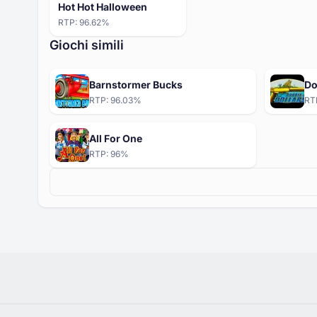
Hot Hot Halloween
RTP:
96.62
%
Giochi simili
Barnstormer Bucks
Do
RTP:
96.03
%
RT
All For One
RTP:
96
%