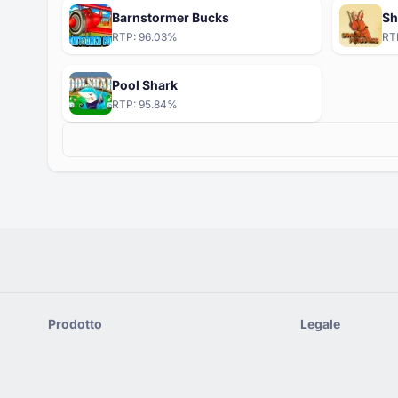
Barnstormer Bucks
Sh
RTP:
96.03
%
RT
Pool Shark
RTP:
95.84
%
Prodotto
Legale