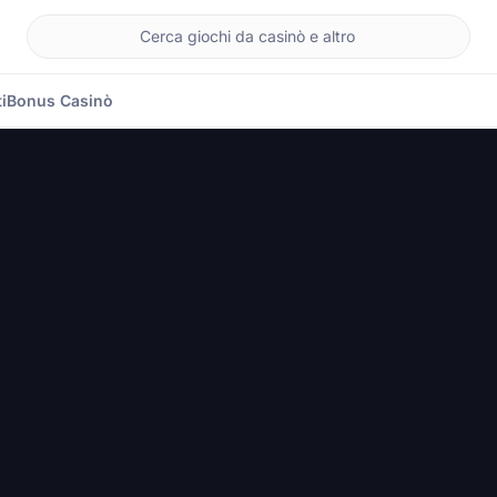
i simili
Altro da Habanero
Cerca giochi da casinò e altro
i
Bonus Casinò