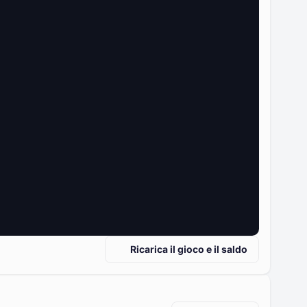
Ricarica il gioco e il saldo