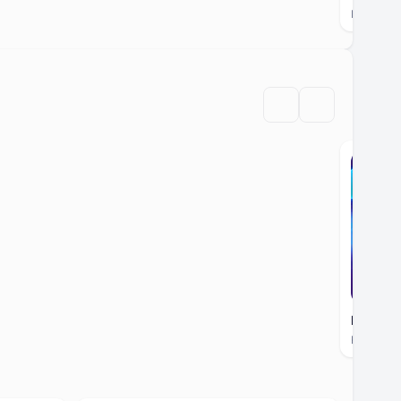
Light & W
HI
Hot Hot
RTP:
96.6