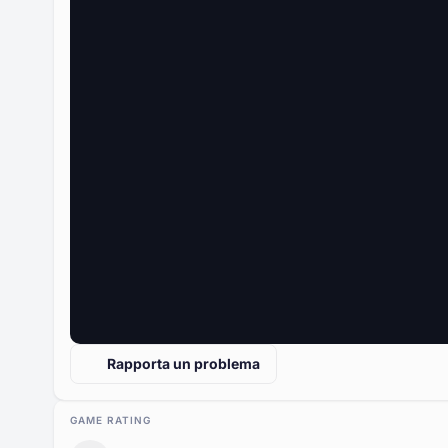
Rapporta un problema
GAME RATING