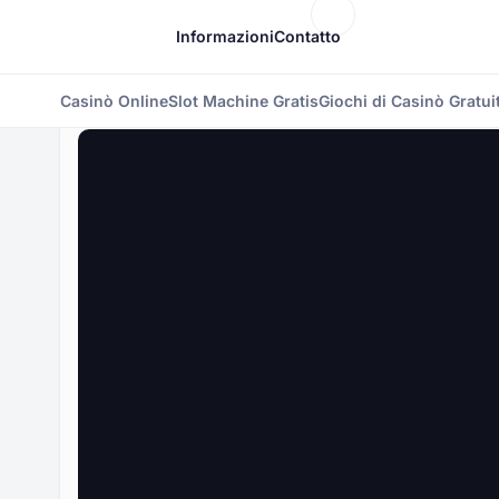
Riproduzione della demo
Dettagli del gioco
Giocare con soldi veri
Gioch
Informazioni
Contatto
Witches Tome
in modalità demo
Casinò Online
Slot Machine Gratis
Giochi di Casinò Gratuit
Habanero