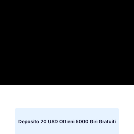
Deposito ⁦20 USD⁩ Ottieni ⁦5000 G⁩iri Gratuiti