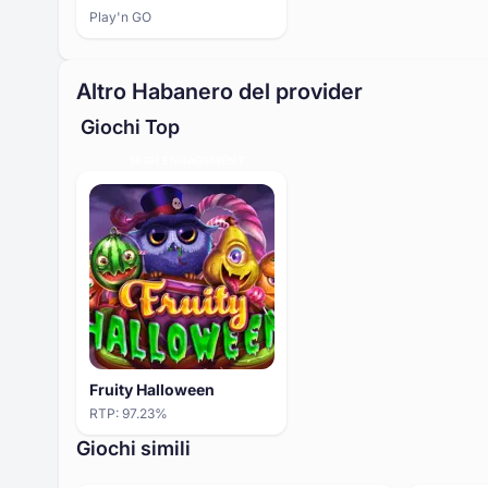
Play'n GO
Altro Habanero del provider
Giochi Top
HIGH ENGAGEMENT
Fruity Halloween
RTP:
97.23
%
Giochi simili