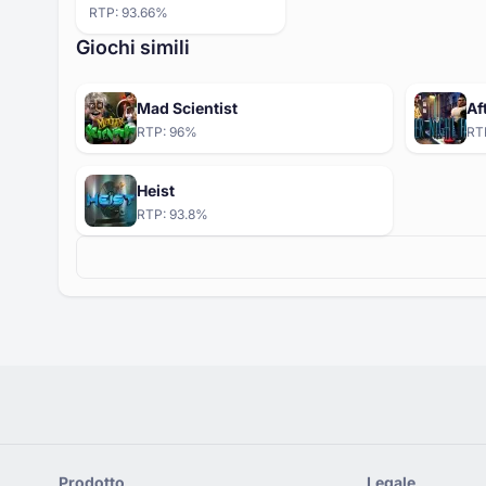
RTP:
93.66
%
Giochi simili
Mad Scientist
Af
RTP:
96
%
RT
Heist
RTP:
93.8
%
Prodotto
Legale