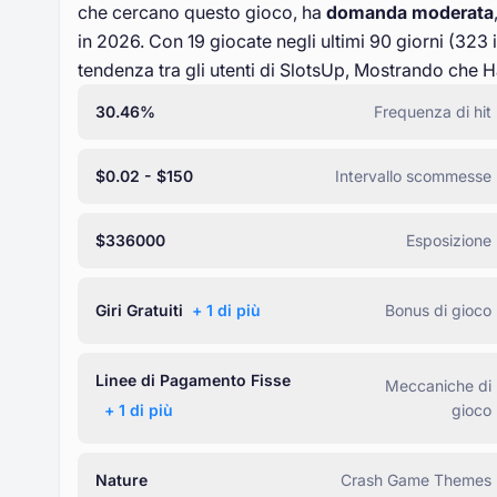
che cercano questo gioco, ha
domanda moderata
in ⁦⁦⁦⁦⁦⁦2026⁩⁩⁩⁩⁩⁩. Con ⁦⁦⁦⁦⁦⁦⁦19⁩⁩⁩⁩⁩⁩⁩ giocate negli ultimi ⁦⁦⁦⁦⁦⁦⁦90⁩⁩⁩⁩⁩
tendenza tra gli utenti di SlotsUp, Mostrando che 
30.46%
Frequenza di hit
$0.02 - $150
Intervallo scommesse
$336000
Esposizione
Giri Gratuiti
+ ⁦1⁩ di più
Bonus di gioco
Linee di Pagamento Fisse
Meccaniche di
+ ⁦1⁩ di più
gioco
Nature
Crash Game Themes