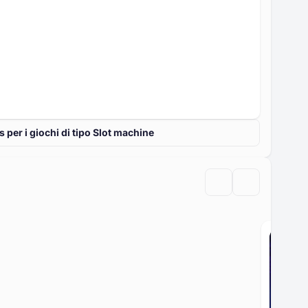
s per i giochi di tipo Slot machine
HI