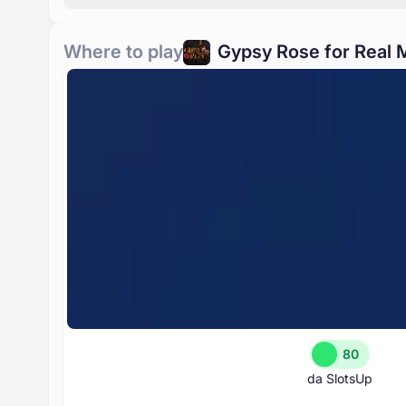
Where to play
Gypsy Rose for Real
80
da SlotsUp