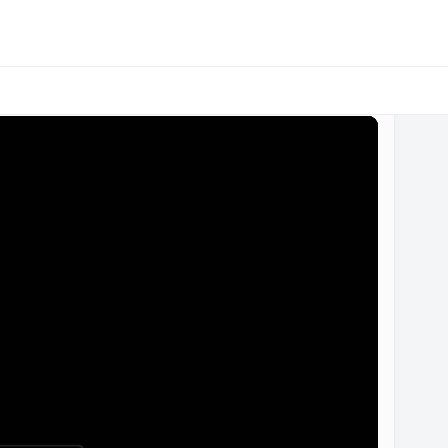
Modalità Multi Game