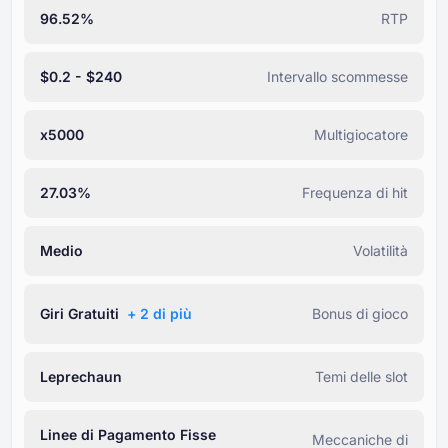
96.52%
RTP
$0.2 - $240
Intervallo scommesse
x5000
Multigiocatore
27.03%
Frequenza di hit
Medio
Volatilità
Giri Gratuiti
+ ⁦2⁩ di più
Bonus di gioco
Leprechaun
Temi delle slot
Linee di Pagamento Fisse
Meccaniche di