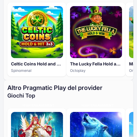
Celtic Coins Hold and Hit 3x3
The Lucky Fella Hold and Win
Spinomenal
Octoplay
Oro
Altro Pragmatic Play del provider
Giochi Top
HIGH ENGAGEMENT
HIGH ENGAGEMENT