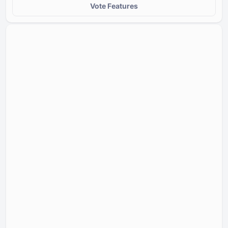
Vote Features