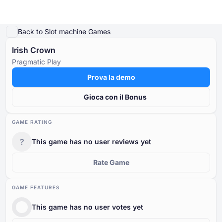
Riproduzione della demo
Dettagli del gioco
Giocare con soldi veri
Giochi simili
Back to Slot machine Games
Irish Crown
Casinò Online
Pragmatic Play
Casinò Online
Slot Machine Gratis
Giochi di Casinò Gratuiti
Bonus Casinò
Prova la demo
Slot Machine Gratis
Per tipo
Per tipo
PER TIPO
Per tipo
Gioca con il Bonus
Giochi di Casinò Gratuiti
Per metodo di pagamento
Per caratteristiche
GIOCHI DA TAVOLO DA CASINÒ GRATUITI
GAME RATING
Bonus Casinò
Per deposito minimo
Per fornitori
?
This game has no user reviews yet
Rate Game
Per paesi
Slot popolari
GAME FEATURES
This game has no user votes yet