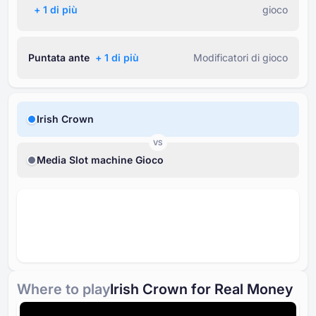
+ ⁦1⁩ di più
gioco
Puntata ante
+ ⁦1⁩ di più
Modificatori di gioco
Irish Crown
VS
Media Slot machine Gioco
Where to play
Irish Crown for Real Money