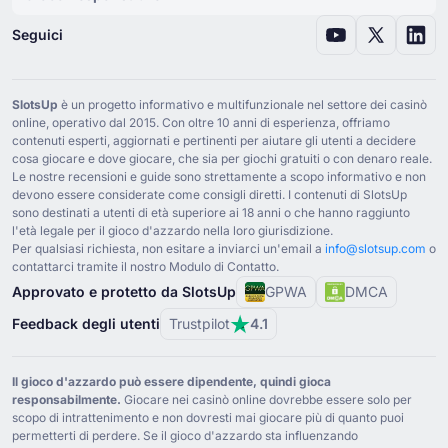
Seguici
SlotsUp
è un progetto informativo e multifunzionale nel settore dei casinò
online, operativo dal ⁦2015⁩. Con oltre ⁦10⁩ anni di esperienza, offriamo
contenuti esperti, aggiornati e pertinenti per aiutare gli utenti a decidere
cosa giocare e dove giocare, che sia per giochi gratuiti o con denaro reale.
Le nostre recensioni e guide sono strettamente a scopo informativo e non
devono essere considerate come consigli diretti. I contenuti di SlotsUp
sono destinati a utenti di età superiore ai ⁦18⁩ anni o che hanno raggiunto
l'età legale per il gioco d'azzardo nella loro giurisdizione.
Per qualsiasi richiesta, non esitare a inviarci un'email a
info@slotsup.com
o
contattarci tramite il nostro Modulo di Contatto.
Approvato e protetto da SlotsUp
GPWA
DMCA
Feedback degli utenti
Trustpilot
4.1
Il gioco d'azzardo può essere dipendente, quindi gioca
responsabilmente.
Giocare nei casinò online dovrebbe essere solo per
scopo di intrattenimento e non dovresti mai giocare più di quanto puoi
permetterti di perdere. Se il gioco d'azzardo sta influenzando