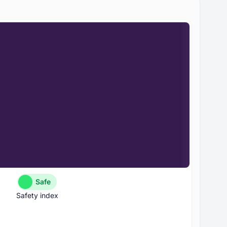
Safe
Safety index