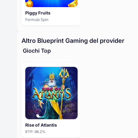
Piggy Fruits
Formula Spin
Altro Blueprint Gaming del provider
Giochi Top
HIGH ENGAGEMENT
Rise of Atlantis
RTP:
96.2
%