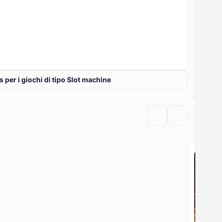
s per i giochi di tipo Slot machine
HI