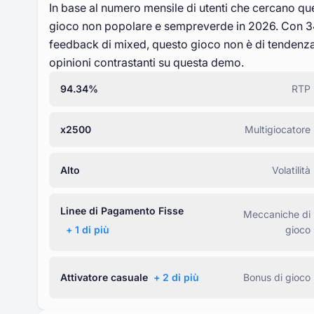
In base al numero mensile di utenti che cercano qu
gioco non popolare e sempreverde in ⁦⁦⁦⁦⁦⁦2026⁩⁩⁩⁩⁩⁩. Con ⁦⁦⁦⁦⁦⁦⁦34⁩⁩⁩⁩⁩⁩⁩ gio
feedback di mixed, questo gioco non è di tendenza
opinioni contrastanti su questa demo.
94.34%
RTP
x2500
Multigiocatore
Alto
Volatilità
Linee di Pagamento Fisse
Meccaniche di
+ ⁦1⁩ di più
gioco
Attivatore casuale
+ ⁦2⁩ di più
Bonus di gioco