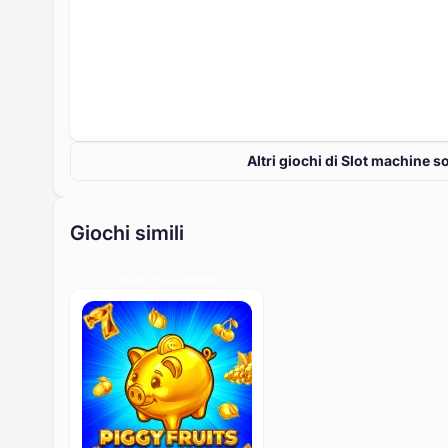
Altri giochi di Slot machine so
Giochi simili
HIGH ENGAGEMENT