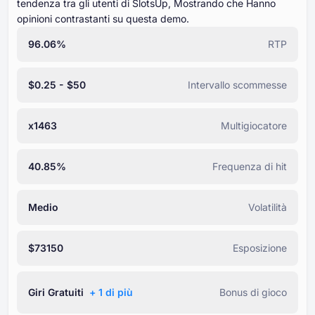
tendenza tra gli utenti di SlotsUp, Mostrando che Hanno
opinioni contrastanti su questa demo.
96.06%
RTP
$0.25 - $50
Intervallo scommesse
x1463
Multigiocatore
40.85%
Frequenza di hit
Medio
Volatilità
$73150
Esposizione
Giri Gratuiti
+ ⁦1⁩ di più
Bonus di gioco