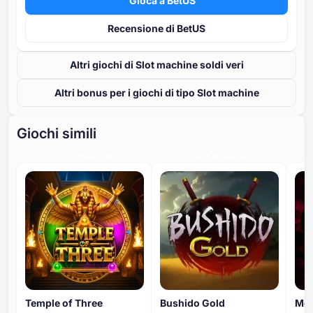
Gioca a BetUS
Recensione di BetUS
Altri giochi di Slot machine soldi veri
Altri bonus per i giochi di tipo Slot machine
Giochi simili
HIGH ENGAGEMENT
HIGH ENGAGEMENT
Temple of Three
Bushido Gold
Mor