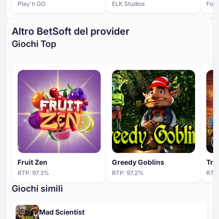
Play'n GO
ELK Studios
Fox
Altro BetSoft del provider
Giochi Top
HIGH ENGAGEMENT
HIGH ENGAGEMENT
Fruit Zen
Greedy Goblins
Tre
RTP:
97.3
%
RTP:
97.2
%
RTP
Giochi simili
Mad Scientist