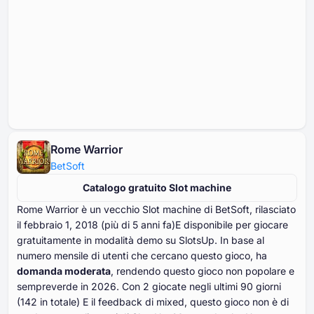
Rome Warrior
BetSoft
Catalogo gratuito Slot machine
Rome Warrior è un vecchio Slot machine di BetSoft, rilasciato
il febbraio ⁦⁦⁦⁦⁦⁦1⁩⁩⁩⁩⁩⁩, ⁦⁦⁦⁦⁦⁦2018⁩⁩⁩⁩⁩⁩ (più di ⁦⁦⁦⁦⁦⁦5⁩⁩⁩⁩⁩⁩ anni fa)E disponibile per giocare
gratuitamente in modalità demo su SlotsUp. In base al
numero mensile di utenti che cercano questo gioco, ha
domanda moderata
, rendendo questo gioco non popolare e
sempreverde in ⁦⁦⁦⁦⁦⁦2026⁩⁩⁩⁩⁩⁩. Con ⁦⁦⁦⁦⁦⁦⁦2⁩⁩⁩⁩⁩⁩⁩ giocate negli ultimi ⁦⁦⁦⁦⁦⁦⁦90⁩⁩⁩⁩⁩⁩⁩ giorni
(⁦⁦⁦⁦⁦⁦142⁩⁩⁩⁩⁩⁩ in totale) E il feedback di mixed, questo gioco non è di