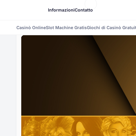
Riproduzione della demo
Dettagli del gioco
Giocare con soldi veri
Gioch
Informazioni
Contatto
The Lovely Outlaws
in modalità dem
Casinò Online
Slot Machine Gratis
Giochi di Casinò Gratuit
High 5 Games