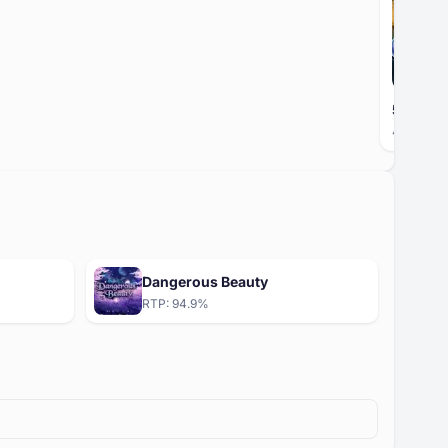
5 Wild B
4ThePlay
Dangerous Beauty
RTP:
94.9
%