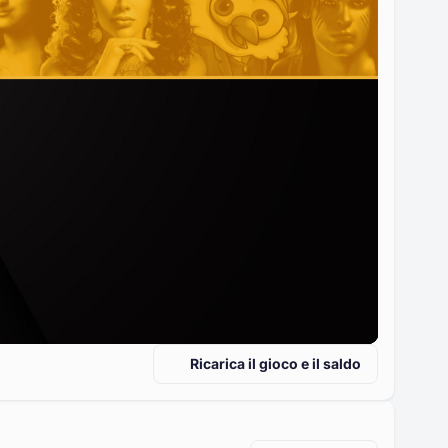
Ricarica il gioco e il saldo