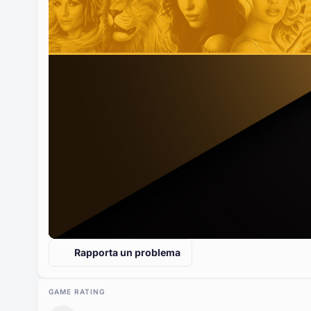
Rapporta un problema
GAME RATING