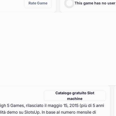
Rate Game
This game has no user 
Catalogo gratuito Slot
machine
 rilasciato il maggio ⁦⁦⁦⁦⁦⁦15⁩⁩⁩⁩⁩⁩, ⁦⁦⁦⁦⁦⁦2015⁩⁩⁩⁩⁩⁩ (più di ⁦⁦⁦⁦⁦⁦5⁩⁩⁩⁩⁩⁩ anni
lità demo su SlotsUp. In base al numero mensile di