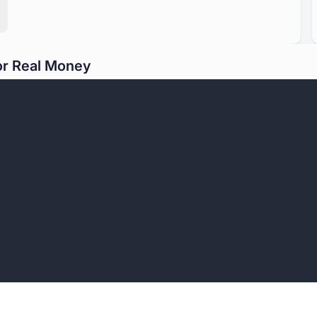
or Real Money