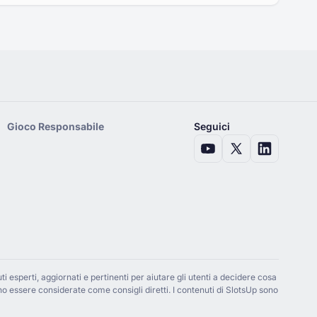
Gioco Responsabile
Seguici
ti esperti, aggiornati e pertinenti per aiutare gli utenti a decidere cosa
o essere considerate come consigli diretti. I contenuti di SlotsUp sono