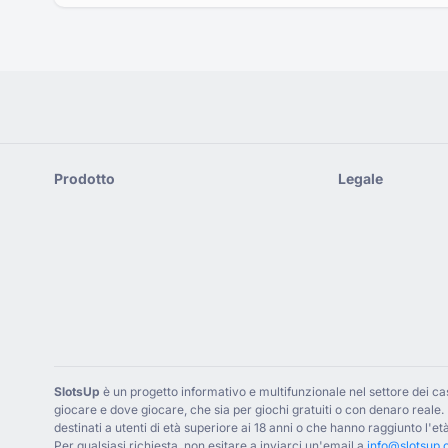
Prodotto
Legale
SlotsUp
è un progetto informativo e multifunzionale nel settore dei casin
giocare e dove giocare, che sia per giochi gratuiti o con denaro reale
destinati a utenti di età superiore ai ⁦18⁩ anni o che hanno raggiunto l'et
Per qualsiasi richiesta, non esitare a inviarci un'email a
info@slotsup