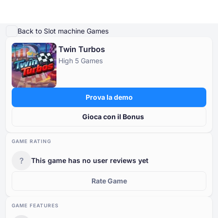
Riproduzione della demo
Dettagli del gioco
Giocare con soldi veri
Giochi simili
Back to Slot machine Games
Twin Turbos
Casinò Online
High 5 Games
Casinò Online
Slot Machine Gratis
Giochi di Casinò Gratuiti
Bonus Casinò
Slot Machine Gratis
Per tipo
Per tipo
PER TIPO
Per tipo
Prova la demo
Giochi di Casinò Gratuiti
Per metodo di pagamento
Per caratteristiche
GIOCHI DA TAVOLO DA CASINÒ GRATUITI
Gioca con il Bonus
Bonus Casinò
Per deposito minimo
Per fornitori
GAME RATING
?
This game has no user reviews yet
Per paesi
Slot popolari
Rate Game
GAME FEATURES