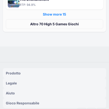
RTP:
94.9
%
Show more ⁦15⁩
Altro ⁦⁦70⁩⁩ High ⁦5 G⁩ames Giochi
Prodotto
Legale
Aiuto
Gioco Responsabile