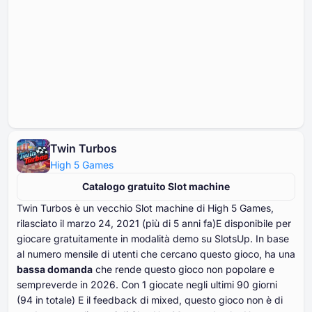
Twin Turbos
High 5 Games
Catalogo gratuito Slot machine
Twin Turbos è un vecchio Slot machine di High ⁦⁦⁦⁦⁦⁦⁦5 G⁩⁩⁩⁩⁩⁩⁩ames,
rilasciato il marzo ⁦⁦⁦⁦⁦⁦24⁩⁩⁩⁩⁩⁩, ⁦⁦⁦⁦⁦⁦2021⁩⁩⁩⁩⁩⁩ (più di ⁦⁦⁦⁦⁦⁦5⁩⁩⁩⁩⁩⁩ anni fa)E disponibile per
giocare gratuitamente in modalità demo su SlotsUp. In base
al numero mensile di utenti che cercano questo gioco, ha una
bassa domanda
che rende questo gioco non popolare e
sempreverde in ⁦⁦⁦⁦⁦⁦2026⁩⁩⁩⁩⁩⁩. Con ⁦⁦⁦⁦⁦⁦⁦1⁩⁩⁩⁩⁩⁩⁩ giocate negli ultimi ⁦⁦⁦⁦⁦⁦⁦90⁩⁩⁩⁩⁩⁩⁩ giorni
(⁦⁦⁦⁦⁦⁦94⁩⁩⁩⁩⁩⁩ in totale) E il feedback di mixed, questo gioco non è di