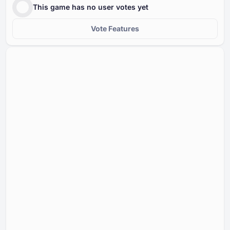
This game has no user votes yet
Vote Features