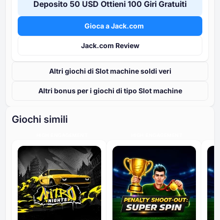
Deposito ⁦50 USD⁩ Ottieni ⁦100 G⁩iri Gratuiti
Gioca a Jack.com
Jack.com Review
Altri giochi di Slot machine soldi veri
Altri bonus per i giochi di tipo Slot machine
Giochi simili
HIGH ENGAGEMENT
HIGH ENGAGEMENT