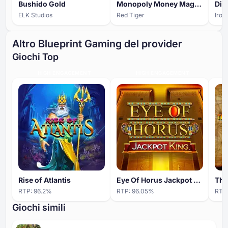
Bushido Gold
Monopoly Money Magnate
Dia
ELK Studios
Red Tiger
Iron
Altro Blueprint Gaming del provider
Giochi Top
HIGH ENGAGEMENT
HIGH ENGAGEMENT
Rise of Atlantis
Eye Of Horus Jackpot King
The
RTP:
96.2
%
RTP:
96.05
%
RTP
Giochi simili