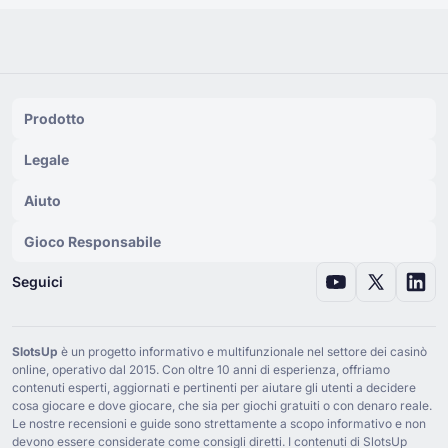
Prodotto
Legale
Aiuto
Gioco Responsabile
Seguici
SlotsUp
è un progetto informativo e multifunzionale nel settore dei casinò
online, operativo dal ⁦2015⁩. Con oltre ⁦10⁩ anni di esperienza, offriamo
contenuti esperti, aggiornati e pertinenti per aiutare gli utenti a decidere
cosa giocare e dove giocare, che sia per giochi gratuiti o con denaro reale.
Le nostre recensioni e guide sono strettamente a scopo informativo e non
devono essere considerate come consigli diretti. I contenuti di SlotsUp