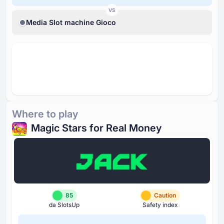
VS
Media Slot machine Gioco
Where to play
Magic Stars for Real Money
85
Caution
da SlotsUp
Safety index