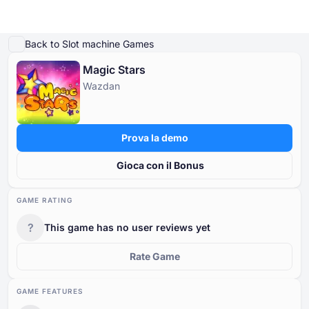
Riproduzione della demo
Dettagli del gioco
Giocare con soldi veri
Giochi simili
Back to Slot machine Games
Magic Stars
Casinò Online
Wazdan
Casinò Online
Slot Machine Gratis
Giochi di Casinò Gratuiti
Bonus Casinò
Slot Machine Gratis
Per tipo
Per tipo
PER TIPO
Per tipo
Prova la demo
Giochi di Casinò Gratuiti
Per metodo di pagamento
Per caratteristiche
GIOCHI DA TAVOLO DA CASINÒ GRATUITI
Gioca con il Bonus
Bonus Casinò
Per deposito minimo
Per fornitori
GAME RATING
?
This game has no user reviews yet
Per paesi
Slot popolari
Rate Game
GAME FEATURES