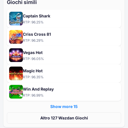
Giochi simili
Captain Shark
RTP:
96.25
%
Criss Cross 81
RTP:
96.29
%
Vegas Hot
RTP:
96.05
%
Magic Hot
RTP:
96.35
%
Win And Replay
RTP:
96.99
%
Show more ⁦15⁩
Altro ⁦⁦127⁩⁩ Wazdan Giochi