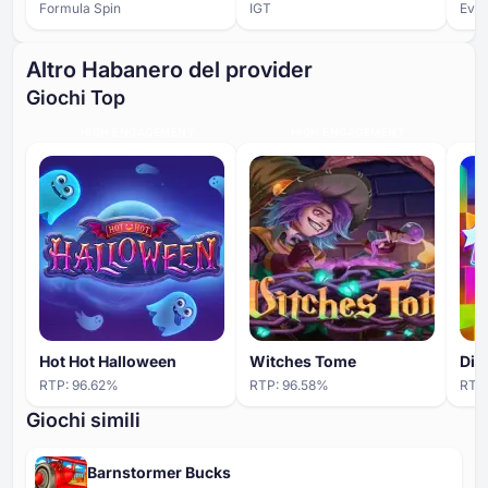
Formula Spin
IGT
Evop
Altro Habanero del provider
Giochi Top
HIGH ENGAGEMENT
HIGH ENGAGEMENT
Hot Hot Halloween
Witches Tome
Dis
RTP:
96.62
%
RTP:
96.58
%
RTP
Giochi simili
Barnstormer Bucks