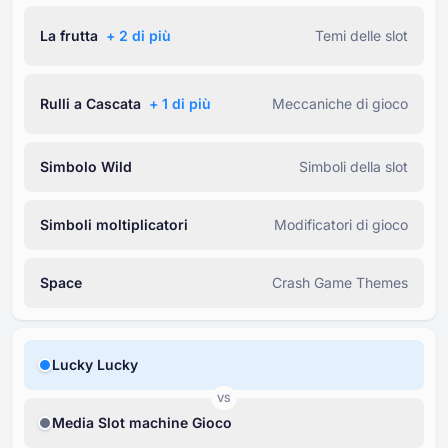
La frutta
+ ⁦2⁩ di più
Temi delle slot
Rulli a Cascata
+ ⁦1⁩ di più
Meccaniche di gioco
Simbolo Wild
Simboli della slot
Simboli moltiplicatori
Modificatori di gioco
Space
Crash Game Themes
Lucky Lucky
VS
Media Slot machine Gioco