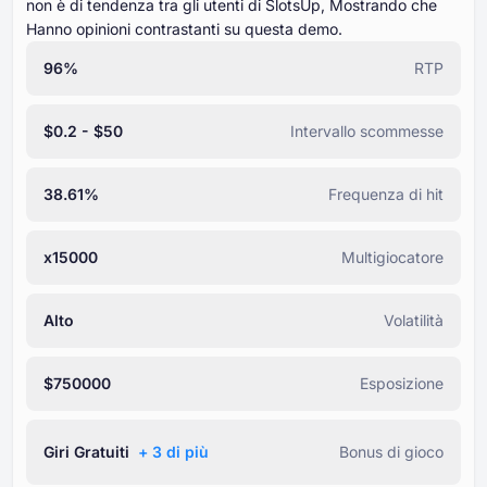
non è di tendenza tra gli utenti di SlotsUp, Mostrando che
Hanno opinioni contrastanti su questa demo.
96%
RTP
$0.2 - $50
Intervallo scommesse
38.61%
Frequenza di hit
x15000
Multigiocatore
Alto
Volatilità
$750000
Esposizione
Giri Gratuiti
+ ⁦3⁩ di più
Bonus di gioco