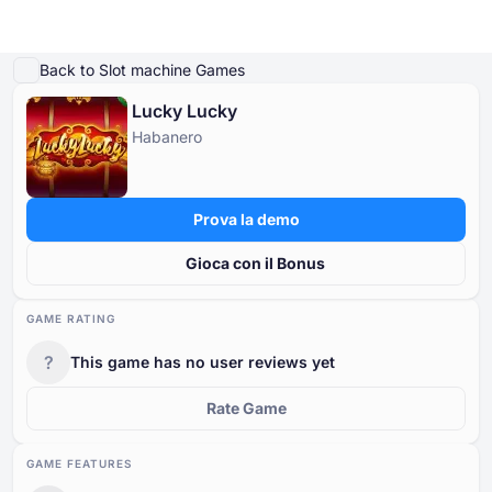
Riproduzione della demo
Dettagli del gioco
Giocare con soldi veri
Giochi simili
Back to Slot machine Games
Lucky Lucky
Casinò Online
Habanero
Casinò Online
Slot Machine Gratis
Giochi di Casinò Gratuiti
Bonus Casinò
Slot Machine Gratis
Per tipo
Per tipo
PER TIPO
Per tipo
Prova la demo
Giochi di Casinò Gratuiti
Per metodo di pagamento
Per caratteristiche
GIOCHI DA TAVOLO DA CASINÒ GRATUITI
Gioca con il Bonus
Bonus Casinò
Per deposito minimo
Per fornitori
GAME RATING
?
This game has no user reviews yet
Per paesi
Slot popolari
Rate Game
GAME FEATURES