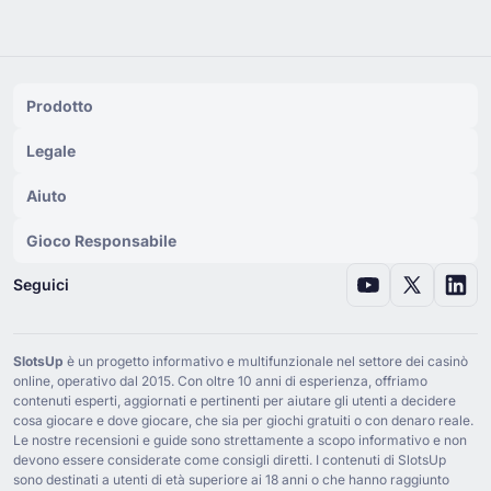
Prodotto
Legale
Aiuto
Gioco Responsabile
Seguici
SlotsUp
è un progetto informativo e multifunzionale nel settore dei casinò
online, operativo dal ⁦2015⁩. Con oltre ⁦10⁩ anni di esperienza, offriamo
contenuti esperti, aggiornati e pertinenti per aiutare gli utenti a decidere
cosa giocare e dove giocare, che sia per giochi gratuiti o con denaro reale.
Le nostre recensioni e guide sono strettamente a scopo informativo e non
devono essere considerate come consigli diretti. I contenuti di SlotsUp
sono destinati a utenti di età superiore ai ⁦18⁩ anni o che hanno raggiunto