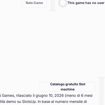
Rate Game
This game has no user 
Catalogo gratuito Slot
machine
⁩⁩ames, rilasciato il giugno ⁦⁦⁦⁦⁦⁦10⁩⁩⁩⁩⁩⁩, ⁦⁦⁦⁦⁦⁦2026⁩⁩⁩⁩⁩⁩ (meno di ⁦⁦⁦⁦⁦⁦6⁩⁩⁩⁩⁩⁩ mesi
lità demo su SlotsUp. In base al numero mensile di