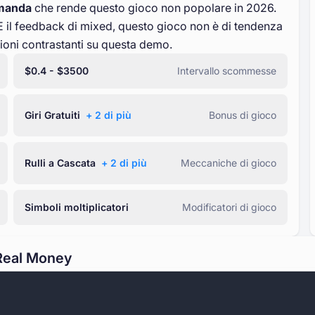
manda
che rende questo gioco non popolare in ⁦⁦⁦⁦⁦⁦2026⁩⁩⁩⁩⁩⁩.
⁦⁦24⁩⁩⁩⁩⁩⁩ in totale) E il feedback di mixed, questo gioco non è di tendenza
nioni contrastanti su questa demo.
$0.4 - $3500
Intervallo scommesse
Giri Gratuiti
+ ⁦2⁩ di più
Bonus di gioco
Rulli a Cascata
+ ⁦2⁩ di più
Meccaniche di gioco
Simboli moltiplicatori
Modificatori di gioco
 Real Money