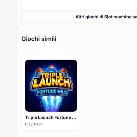
Altri giochi di Slot machine so
Giochi simili
HIGH ENGAGEMENT
Triple Launch Fortune Wild
Play'n GO