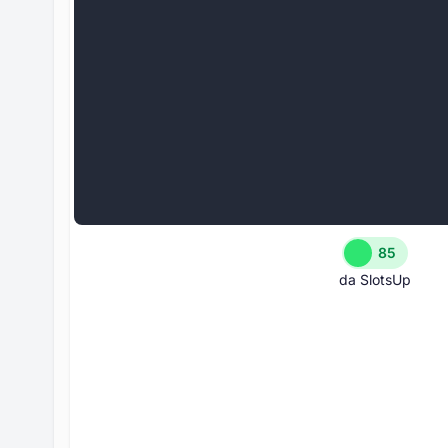
85
da SlotsUp