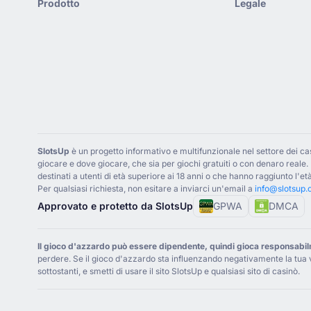
Prodotto
Legale
SlotsUp
è un progetto informativo e multifunzionale nel settore dei casin
giocare e dove giocare, che sia per giochi gratuiti o con denaro reale
destinati a utenti di età superiore ai ⁦18⁩ anni o che hanno raggiunto l'et
Per qualsiasi richiesta, non esitare a inviarci un'email a
info@slotsup
Approvato e protetto da SlotsUp
GPWA
DMCA
Il gioco d'azzardo può essere dipendente, quindi gioca responsabi
perdere. Se il gioco d'azzardo sta influenzando negativamente la tua v
sottostanti, e smetti di usare il sito SlotsUp e qualsiasi sito di casinò.