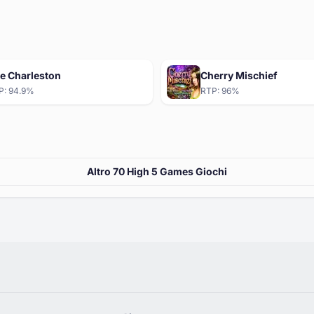
e Charleston
Cherry Mischief
P:
94.9
%
RTP:
96
%
Altro ⁦⁦70⁩⁩ High ⁦5 G⁩ames Giochi