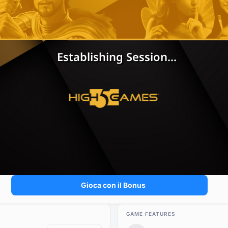
Gioca con il Bonus
GAME FEATURES