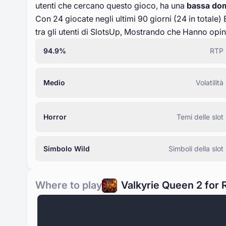
utenti che cercano questo gioco, ha una
bassa do
Con ⁦⁦⁦⁦⁦⁦⁦24⁩⁩⁩⁩⁩⁩⁩ giocate negli ultimi ⁦⁦⁦⁦⁦⁦⁦90⁩⁩⁩⁩⁩⁩⁩ giorni (⁦⁦⁦⁦
tra gli utenti di SlotsUp, Mostrando che Hanno opi
94.9%
RTP
Medio
Volatilità
Horror
Temi delle slot
Simbolo Wild
Simboli della slot
Where to play
Valkyrie Queen ⁦2⁩ for