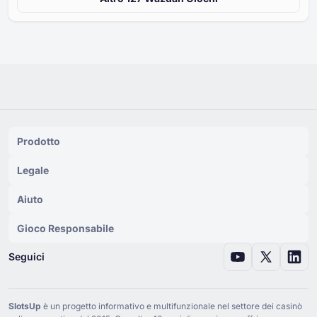
Prodotto
Legale
Aiuto
Gioco Responsabile
Seguici
SlotsUp
è un progetto informativo e multifunzionale nel settore dei casinò