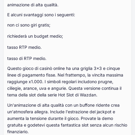
animazione di alta qualità.
E alcuni svantaggi sono i seguenti:
non ci sono giri gratis;
richiederà un budget medio;
tasso RTP medio.
tasso di RTP medio.
Questo gioco di casinò online ha una griglia 3x3 e cinque
linee di pagamento fisse. Nel frattempo, la vincita massima
raggiunge x1.000. I simboli regolari includono prugne,
ciliegie, arance, uva e angurie. Questa versione continua il
tema della slot della serie Hot Slot di Wazdan.
Un'animazione di alta qualità con un buffone ridente crea
un'atmosfera allegra. Include l'estrazione del jackpot e
aumenta la tensione durante il gioco. Provate la demo
gratuita e godetevi questa fantastica slot senza alcun rischio
finanziario.