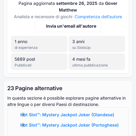
Pagina aggiornata
settembre ⁦⁦26⁩⁩, ⁦⁦2025⁩⁩
da
Gover
Matthew
Analista e recensore di giochi
Competenza dell’autore
Invia un'email all'autore
⁦1⁩ anno
⁦3⁩ anni
di esperienza
su SlotsUp
⁦5889⁩ post
4 mesi fa
Pubblicati
ultima pubblicazione
⁦23 P⁩agine alternative
In questa sezione è possibile esplorare pagine alternative in
altre lingue o per diversi Paesi di destinazione.
Hot Slot™: Mystery Jackpot Joker
(
Olandese
)
Hot Slot™: Mystery Jackpot Joker
(
Portoghese
)