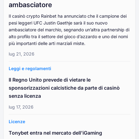
ambasciatore
Il casinò crypto Rainbet ha annunciato che il campione dei
pesi leggeri UFC Justin Gaethje sarà il suo nuovo
ambasciatore del marchio, segnando un’altra partnership di
alto profilo tra il settore del gioco d’azzardo e uno dei nomi
più importanti delle arti marziali miste.
lug 21, 2026
Leggi e regolamenti
Il Regno Unito prevede di vietare le
sponsorizzazioni calcistiche da parte di casinò
senza licenza
lug 17, 2026
Licenze
Tonybet entra nel mercato dell'iGaming