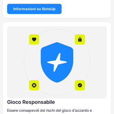
Informazioni su SlotsUp
Gioco Responsabile
Essere consapevoli dei rischi del gioco d’azzardo e