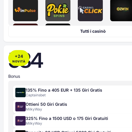
Tutti i casinò
584
+
24
NOVITÀ
Bonus
135% Fino a 405 EUR + 135 Giri Gratis
Captainsbet
Ottieni 50 Giri Gratis
MilkyWay
325% Fino a 1500 USD o 175 Giri Gratuiti
MilkyWay