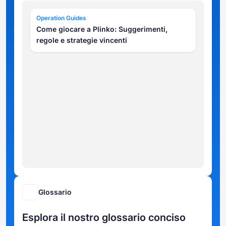
Operation Guides
Come giocare a Plinko: Suggerimenti,
regole e strategie vincenti
Glossario
Esplora il nostro glossario conciso