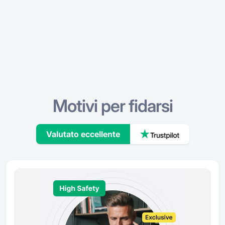
Motivi per fidarsi
Valutato eccellente