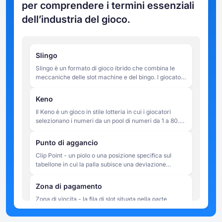
per comprendere i termini essenziali
dell’industria del gioco.
Slingo
Slingo è un formato di gioco ibrido che combina le
meccaniche delle slot machine e del bingo. I giocatori
fanno girare i rulli per abbinare i numeri su una griglia
5x5, con l'obiettivo di completare le linee entro un
Keno
numero limitato di giri.
Il Keno è un gioco in stile lotteria in cui i giocatori
selezionano i numeri da un pool di numeri da 1 a 80.
Dopo aver piazzato le puntate, vengono estratti a
caso 20 numeri e le vincite sono determinate da
Punto di aggancio
quanti dei numeri scelti dal giocatore corrispondono
Clip Point - un piolo o una posizione specifica sul
ai risultati estratti.
tabellone in cui la palla subisce una deviazione
notevole che ne modifica visibilmente la traiettoria. Il
termine è talvolta usato in modo informale per
Zona di pagamento
descrivere un rimbalzo critico che invia la palla verso
Zona di vincita - la fila di slot situata nella parte
una zona di alto o basso valore.
inferiore del tabellone di Plinko, dove alla fine la
pallina atterra. A ogni slot viene assegnato un valore