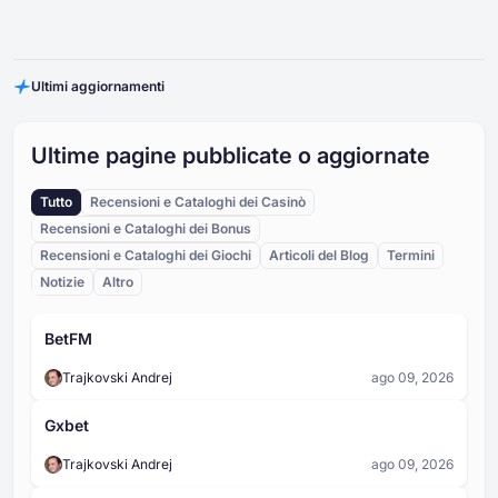
di moltiplicatore, che viene applicato alla puntata
Punto di caduta
originale del giocatore per calcolare la vincita del
Punto di caduta - la posizione in cima al tabellone di
giro. Le fessure al centro della zona di vincita hanno
Plinko da cui viene rilasciata la pallina. In alcune
in genere moltiplicatori più bassi, mentre le fessure ai
Ultimi aggiornamenti
versioni del gioco, i giocatori possono selezionare
margini estremi hanno moltiplicatori più alti, che
manualmente il punto di caduta, che influenza la
riflettono la minore probabilità statistica che la pallina
Pioli (Pins)
probabile gamma di zone di atterraggio senza
raggiunga quelle posizioni.
Pioli (Pins) - piccoli ostacoli sporgenti fissati sul
garantire alcun risultato specifico. In altre versioni, il
Ultime pagine pubblicate o aggiornate
tabellone di Plinko in file uniformemente distanziate.
punto di caduta è fisso o randomizzato
Ogni volta che la pallina in caduta entra in contatto
automaticamente.
Tutto
Recensioni e Cataloghi dei Casinò
con un piolo, devia a destra o a sinistra, creando una
Palla/Chip
catena casuale di movimenti. Il numero totale di pioli
Recensioni e Cataloghi dei Bonus
La palla (o il chip) è l'oggetto che il giocatore lascia
sul tabellone è determinato dal numero di file
Recensioni e Cataloghi dei Giochi
Articoli del Blog
Termini
cadere all'inizio di ogni turno. Nelle versioni fisiche
selezionate: più file ci sono, più pioli ci sono e più
Notizie
del gioco, si tratta di un disco o di una pallina. Nelle
Altro
caotica è la discesa della pallina.
versioni digitali del casinò, è rappresentata da una
Tabellone Plinko
pallina o da una fiche animata. Il suo percorso lungo il
BetFM
Il tabellone di Plinko è il campo di gioco principale di
tabellone è governato interamente dal caso,
Plinko, una struttura a griglia verticale ricoperta di
rimbalzando sui pioli finché non raggiunge il fondo e
Trajkovski Andrej
ago 09, 2026
pioli disposti a triangolo o a diamante. Il tabellone
atterra in una slot di vincita.
definisce il layout del gioco e determina il numero di
Gioco del casinò Plinko
file e di slot disponibili. Più ampio e alto è il tabellone,
Gxbet
Plinko è un popolare gioco da casinò in cui una pallina
più imprevedibile è il percorso della pallina e più varie
viene fatta cadere dall'alto di una tavola verticale
sono le vincite potenziali.
Trajkovski Andrej
ago 09, 2026
piena di pioli. Quando la pallina rimbalza sui pioli,
viaggia imprevedibilmente verso il basso e atterra in