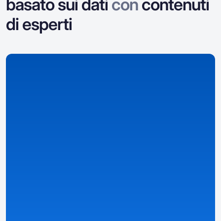
basato sui dati
con
contenuti
di esperti
Raccogliamo i dati
Raccogliamo e organizziamo dati su casinò, bonus,
giochi e dettagli specifici per paese.
Panoramiche dettagliate e strutturate
– pagine di
casinò, bonus e giochi basate su dati.
Classifiche intelligenti e filtri ben strutturati
– trova le
migliori offerte in base alle tue preferenze.
Informazioni personalizzate
– adattate al tuo paese,
lingua, valuta e normative locali grazie alle Impostazioni
Predefinite auto-rilevate e alla nostra metrica
Casino
Match
.